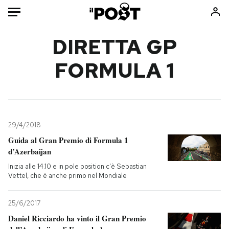
Auto
DIRETTA GP
FORMULA 1
HOME
Italia
Moda
Mondo
Libri
Politica
Consumismi
29/4/2018
Tecnologia
Storie/Idee
Guida al Gran Premio di Formula 1
Internet
Ok Boomer!
d’Azerbaijan
Scienza
Media
Inizia alle 14.10 e in pole position c'è Sebastian
Cultura
Europa
Vettel, che è anche primo nel Mondiale
Economia
Altrecose
25/6/2017
Sport
Mondiali calcio 2026
Daniel Ricciardo ha vinto il Gran Premio