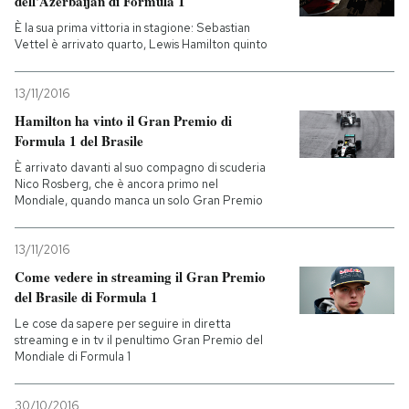
dell’Azerbaijan di Formula 1
È la sua prima vittoria in stagione: Sebastian
PODCAST
Vettel è arrivato quarto, Lewis Hamilton quinto
13/11/2016
NEWSLETTER
Hamilton ha vinto il Gran Premio di
Formula 1 del Brasile
I MIEI PREFERITI
È arrivato davanti al suo compagno di scuderia
Nico Rosberg, che è ancora primo nel
Mondiale, quando manca un solo Gran Premio
SHOP
13/11/2016
Come vedere in streaming il Gran Premio
CALENDARIO
del Brasile di Formula 1
Le cose da sapere per seguire in diretta
AREA PERSONALE
streaming e in tv il penultimo Gran Premio del
Mondiale di Formula 1
Entra
30/10/2016