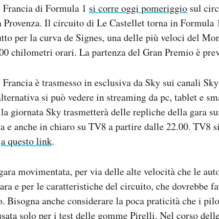
i Francia di Formula 1
si corre oggi pomeriggio
sul cir
in Provenza. Il circuito di Le Castellet torna in Formula
tto per la curva de Signes, una delle più veloci del Mon
300 chilometri orari. La partenza del Gran Premio è prev
 Francia è trasmesso in esclusiva da Sky sui canali Sky
lternativa si può vedere in streaming da pc, tablet e s
la giornata Sky trasmetterà delle repliche della gara s
tta e anche in chiaro su TV8 a partire dalle 22.00. TV8 s
g
a questo link
.
 gara movimentata, per via delle alte velocità che le au
ara e per le caratteristiche del circuito, che dovrebbe fa
to. Bisogna anche considerare la poca praticità che i pil
usata solo per i test delle gomme Pirelli. Nel corso dell