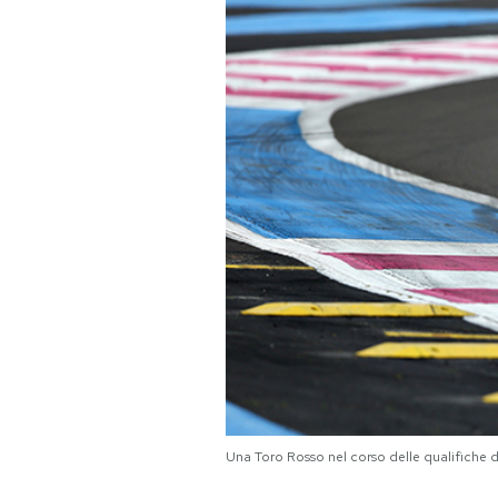
PODCAST
NEWSLETTER
I MIEI PREFERITI
SHOP
CALENDARIO
AREA PERSONALE
Area Personale
Una Toro Rosso nel corso delle qualifiche 
Newsletter