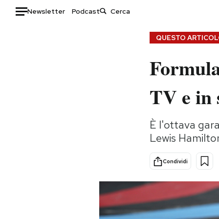
Newsletter
Podcast
Auto
QUESTO ARTICOLO
Formula 
HOME
Italia
Moda
TV e in
Mondo
Libri
Politica
Consumismi
È l'ottava gara
Tecnologia
Storie/Idee
Lewis Hamilto
Internet
Ok Boomer!
Scienza
Media
Condividi
Cultura
Europa
Economia
Altrecose
Sport
Mondiali calcio 2026