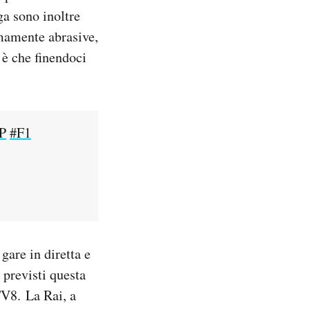
ga sono inoltre
emamente abrasive,
 è che finendoci
P
#F1
 gare in diretta e
 previsti questa
TV8. La Rai, a