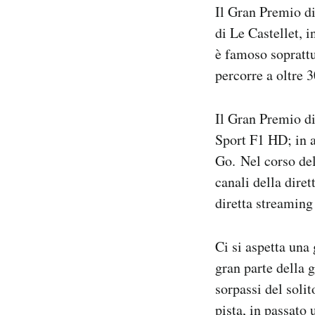
Il Gran Premio d
Notifiche mobile
Regala il Post
di Le Castellet, 
Hai bisogno di aiuto?
è famoso soprattu
Esci
percorre a oltre 
Il Gran Premio di
Sport F1 HD; in a
Go. Nel corso del
canali della dire
diretta streamin
Ci si aspetta una
gran parte della g
sorpassi del soli
pista, in passato 