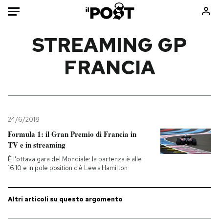
Auto
STREAMING GP
FRANCIA
HOME
Italia
Moda
Mondo
Libri
Politica
Consumismi
24/6/2018
Tecnologia
Storie/Idee
Formula 1: il Gran Premio di Francia in
Internet
Ok Boomer!
TV e in streaming
Scienza
Media
È l'ottava gara del Mondiale: la partenza è alle
Cultura
Europa
16.10 e in pole position c'è Lewis Hamilton
Economia
Altrecose
Sport
Mondiali calcio 2026
Altri articoli su questo argomento