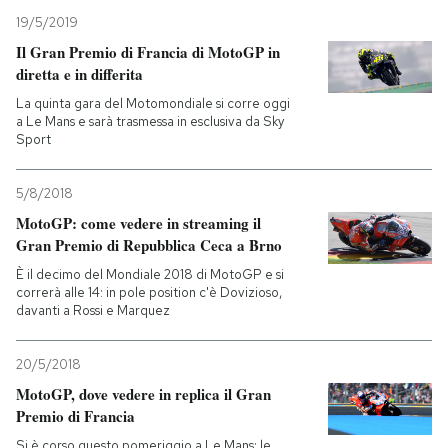
19/5/2019
PODCAST
Il Gran Premio di Francia di MotoGP in
diretta e in differita
La quinta gara del Motomondiale si corre oggi
NEWSLETTER
a Le Mans e sarà trasmessa in esclusiva da Sky
Sport
I MIEI PREFERITI
5/8/2018
MotoGP: come vedere in streaming il
SHOP
Gran Premio di Repubblica Ceca a Brno
È il decimo del Mondiale 2018 di MotoGP e si
correrà alle 14: in pole position c'è Dovizioso,
CALENDARIO
davanti a Rossi e Marquez
20/5/2018
AREA PERSONALE
MotoGP, dove vedere in replica il Gran
Entra
Premio di Francia
Si è corso questo pomeriggio a Le Mans: le