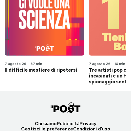
7 agosto 26
-
37 min
7 agosto 26
-
16 min
Il difficile mestiere di ripetersi
Tre artisti pop ch
incasinati e un Hit
spionaggio senti
Chi siamo
Pubblicità
Privacy
Gestisci le preferenze
Condizioni d'uso