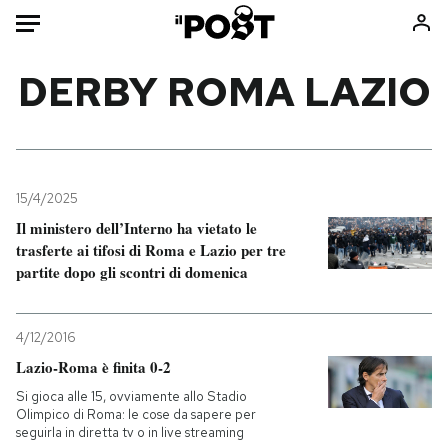
Auto
DERBY ROMA LAZIO
HOME
Italia
Moda
Mondo
Libri
15/4/2025
Politica
Consumismi
Il ministero dell’Interno ha vietato le
trasferte ai tifosi di Roma e Lazio per tre
Tecnologia
Storie/Idee
partite dopo gli scontri di domenica
Internet
Ok Boomer!
Scienza
Media
4/12/2016
Cultura
Europa
Lazio-Roma è finita 0-2
Economia
Altrecose
Si gioca alle 15, ovviamente allo Stadio
Sport
Mondiali calcio 2026
Olimpico di Roma: le cose da sapere per
seguirla in diretta tv o in live streaming