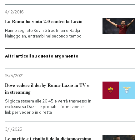
4/12/2016
PODCAST
La Roma ha vinto 2-0 contro la Lazio
Hanno segnato Kevin Strootman e Radja
NEWSLETTER
Nainggolan, entrambi nel secondo tempo
I MIEI PREFERITI
Altri articoli su questo argomento
SHOP
15/5/2021
Dove vedere il derby Roma-Lazio in TV e
in streaming
CALENDARIO
Si gioca stasera alle 20.45 e verrà trasmesso in
esclusiva su Dazn: le probabili formazioni e i
link per vederlo in diretta
AREA PERSONALE
Entra
3/1/2025
Le partite e i risultati della diciannovesima