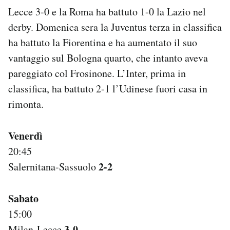
Notifiche mobile
Lecce 3-0 e la Roma ha battuto 1-0 la Lazio nel
Regala il Post
derby. Domenica sera la Juventus terza in classifica
Hai bisogno di aiuto?
ha battuto la Fiorentina e ha aumentato il suo
Esci
vantaggio sul Bologna quarto, che intanto aveva
pareggiato col Frosinone. L’Inter, prima in
classifica, ha battuto 2-1 l’Udinese fuori casa in
rimonta.
Venerdì
20:45
2-2
Salernitana-Sassuolo
Sabato
15:00
3-0
Milan-Lecce