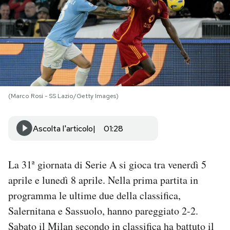
PODCAST
NEWSLETTER
I MIEI PREFERITI
(Marco Rosi - SS Lazio/Getty Images)
SHOP
Ascolta l'articolo
01:28
CALENDARIO
La 31ª giornata di Serie A si gioca tra venerdì 5
aprile e lunedì 8 aprile. Nella prima partita in
AREA PERSONALE
programma le ultime due della classifica,
Salernitana e Sassuolo, hanno pareggiato 2-2.
Area Personale
Sabato il Milan secondo in classifica ha battuto il
Newsletter