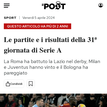
Auto
SPORT
Venerdì 5 aprile 2024
QUESTO ARTICOLO HA PIÙ DI
2 ANNI
HOME
Le partite e i risultati della 31ª
Italia
Moda
giornata di Serie A
Mondo
Libri
Politica
Consumismi
La Roma ha battuto la Lazio nel derby, Milan
Tecnologia
Storie/Idee
e Juventus hanno vinto e il Bologna ha
Internet
Ok Boomer!
pareggiato
Scienza
Media
Cultura
Europa
Condividi
Economia
Altrecose
Sport
Mondiali calcio 2026