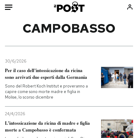
Auto
CAMPOBASSO
HOME
Italia
Moda
Mondo
Libri
30/6/2026
Politica
Consumismi
Per il caso dell’intossicazione da ricina
sono arrivati due esperti dalla Germania
Tecnologia
Storie/Idee
Sono del Robert Koch Institut e proveranno a
Internet
Ok Boomer!
capire come sono morte madre e figlia in
Scienza
Media
Molise, lo scorso dicembre
Cultura
Europa
Economia
Altrecose
24/4/2026
L’intossicazione da ricina di madre e figlia
Sport
Mondiali calcio 2026
morte a Campobasso è confermata