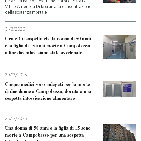
Le analisi hanno rilevato nei corpi di Sara Di
Vita e Antonella Di Ielsi un'alta concentrazione
della sostanza mortale
PODCAST
31/3/2026
NEWSLETTER
Ora c’è il sospetto che la donna di 50 anni
e la figlia di 15 anni morte a Campobasso
a fine dicembre siano state avvelenate
I MIEI PREFERITI
29/12/2025
SHOP
Cinque medici sono indagati per la morte
di due donne a Campobasso, dovuta a una
CALENDARIO
sospetta intossicazione alimentare
AREA PERSONALE
28/12/2025
Una donna di 50 anni e la figlia di 15 sono
Entra
morte a Campobasso per una sospetta