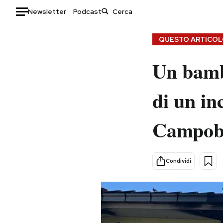
Newsletter
Podcast
Auto
QUESTO ARTICOLO
HOME
Un bamb
Italia
Moda
di un in
Mondo
Libri
Politica
Consumismi
Campob
Tecnologia
Storie/Idee
Internet
Ok Boomer!
Scienza
Media
Condividi
Cultura
Europa
Economia
Altrecose
Sport
Mondiali calcio 2026