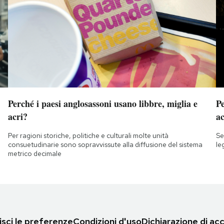
Perché i paesi anglosassoni usano libbre, miglia e
Pe
acri?
a
Per ragioni storiche, politiche e culturali molte unità
Se
consuetudinarie sono sopravvissute alla diffusione del sistema
le
metrico decimale
sci le preferenze
Condizioni d'uso
Dichiarazione di acc