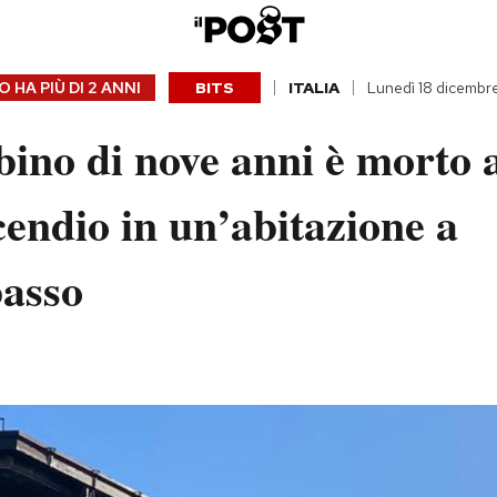
 HA PIÙ DI
2 ANNI
BITS
ITALIA
Lunedì 18 dicembr
ino di nove anni è morto 
cendio in un’abitazione a
asso