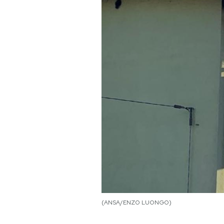
PODCAST
NEWSLETTER
I MIEI PREFERITI
SHOP
CALENDARIO
AREA PERSONALE
(ANSA/ENZO LUONGO)
Area Personale
Newsletter