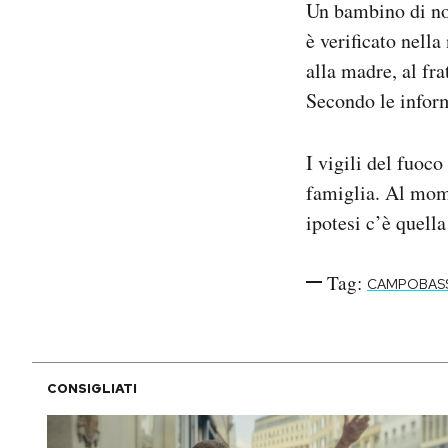
Un bambino di n
Notifiche mobile
è verificato nell
Regala il Post
alla madre, al fra
Hai bisogno di aiuto?
Esci
Secondo le inform
I vigili del fuoco
famiglia. Al mome
ipotesi c’è quella
Tag:
CAMPOBAS
CONSIGLIATI