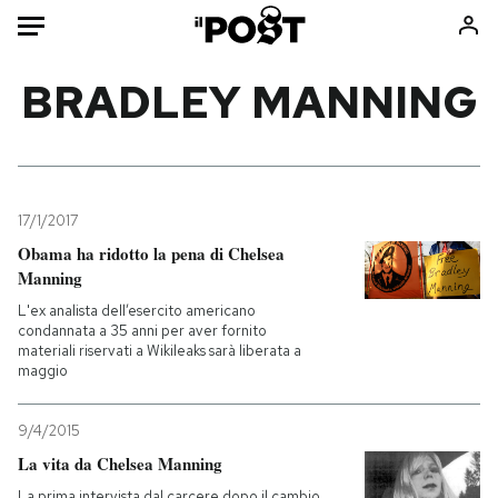
Auto
BRADLEY MANNING
HOME
Italia
Moda
Mondo
Libri
17/1/2017
Politica
Consumismi
Obama ha ridotto la pena di Chelsea
Manning
Tecnologia
Storie/Idee
L'ex analista dell’esercito americano
Internet
Ok Boomer!
condannata a 35 anni per aver fornito
Scienza
Media
materiali riservati a Wikileaks sarà liberata a
maggio
Cultura
Europa
Economia
Altrecose
9/4/2015
Sport
Mondiali calcio 2026
La vita da Chelsea Manning
La prima intervista dal carcere dopo il cambio