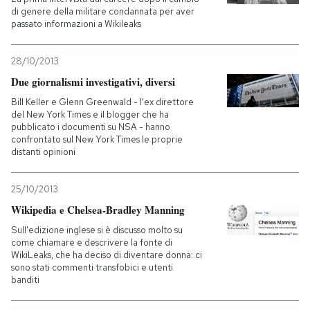
di genere della militare condannata per aver
passato informazioni a Wikileaks
PODCAST
28/10/2013
NEWSLETTER
Due giornalismi investigativi, diversi
Bill Keller e Glenn Greenwald - l'ex direttore
del New York Times e il blogger che ha
I MIEI PREFERITI
pubblicato i documenti su NSA - hanno
confrontato sul New York Times le proprie
distanti opinioni
SHOP
25/10/2013
Wikipedia e Chelsea-Bradley Manning
CALENDARIO
Sull'edizione inglese si è discusso molto su
come chiamare e descrivere la fonte di
AREA PERSONALE
WikiLeaks, che ha deciso di diventare donna: ci
sono stati commenti transfobici e utenti
banditi
Entra