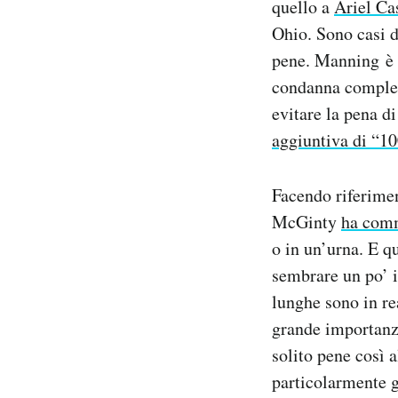
quello a
Ariel Ca
Notifiche mobile
Ohio. Sono casi d
Regala il Post
pene. Manning è s
Hai bisogno di aiuto?
condanna comples
Esci
evitare la pena d
aggiuntiva di “1
Facendo riferimen
McGinty
ha com
o in un’urna. E q
sembrare un po’ i
lunghe sono in re
grande importanza
solito pene così 
particolarmente g