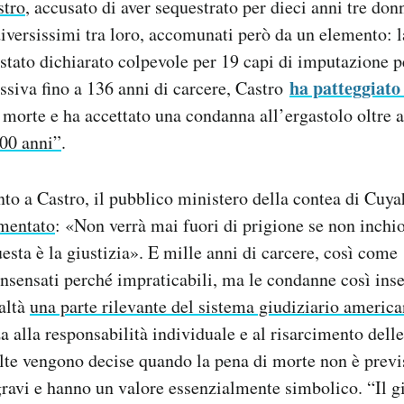
stro
, accusato di aver sequestrato per dieci anni tre don
iversissimi tra loro, accomunati però da un elemento: l
tato dichiarato colpevole per 19 capi di imputazione pe
ha patteggiato
siva fino a 136 anni di carcere, Castro
i morte e ha accettato una condanna all’ergastolo oltre 
000 anni”
.
to a Castro, il pubblico ministero della contea di Cu
mentato
: «Non verrà mai fuori di prigione se non inchi
uesta è la giustizia». E mille anni di carcere, così com
nsensati perché impraticabili, ma le condanne così in
altà
una parte rilevante del sistema giudiziario americ
 alla responsabilità individuale e al risarcimento delle
alte vengono decise quando la pena di morte non è previs
ravi e hanno un valore essenzialmente simbolico. “Il gi