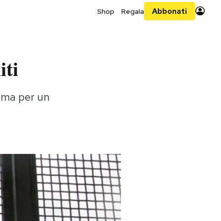
Abbonati
Shop
Regala
iti
, ma per un