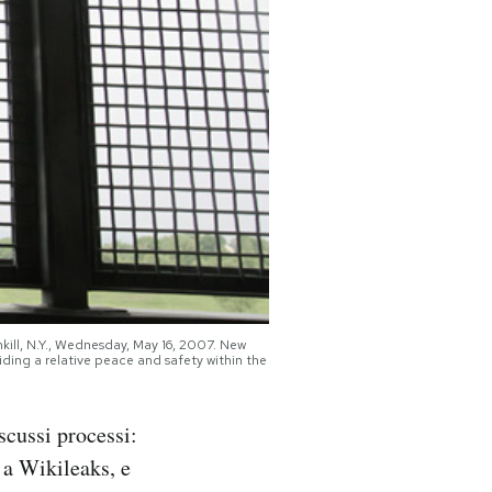
hkill, N.Y., Wednesday, May 16, 2007. New
iding a relative peace and safety within the
scussi processi:
 a Wikileaks, e