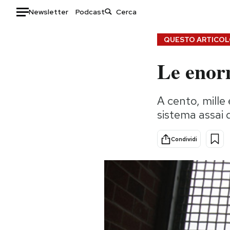
Newsletter
Podcast
Auto
QUESTO ARTICOLO
Le enorm
HOME
Italia
Moda
A cento, mille
Mondo
Libri
sistema assai 
Politica
Consumismi
Tecnologia
Storie/Idee
Condividi
Internet
Ok Boomer!
Scienza
Media
Cultura
Europa
Economia
Altrecose
Sport
Mondiali calcio 2026