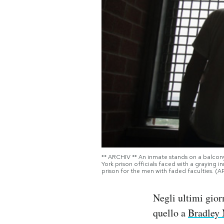
PODCAST
NEWSLETTER
I MIEI PREFERITI
SHOP
CALENDARIO
** ARCHIV ** An inmate stands on a balcony 
York prison officials faced with a graying 
prison for the men with faded faculties. (
AREA PERSONALE
Negli ultimi gior
Area Personale
quello a
Bradley
Newsletter