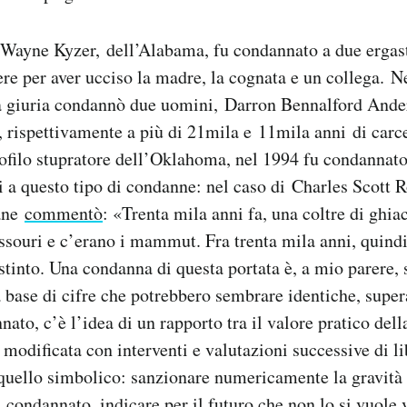
Wayne Kyzer, dell’Alabama, fu condannato a due ergasto
ere per aver ucciso la madre, la cognata e un collega. N
 giuria condannò due uomini, Darron Bennalford Ande
rispettivamente a più di 21mila e 11mila anni di carce
ofilo stupratore dell’Oklahoma, nel 1994 fu condannato
ci a questo tipo di condanne: nel caso di Charles Scott R
ane
commentò
: «Trenta mila anni fa, una coltre di ghia
ssouri e c’erano i mammut. Fra trenta mila anni, quind
stinto. Una condanna di questa portata è, a mio parere,
 base di cifre che potrebbero sembrare identiche, supera
nato, c’è l’idea di un rapporto tra il valore pratico dell
 modificata con interventi e valutazioni successive di li
quello simbolico: sanzionare numericamente la gravità 
l condannato, indicare per il futuro che non lo si vuole 