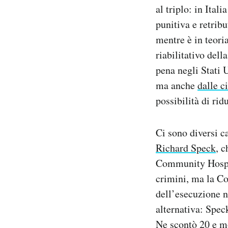
al triplo: in Itali
punitiva e retrib
mentre è in teori
riabilitativo dell
pena negli Stati 
ma anche
dalle c
possibilità di rid
Ci sono diversi ca
Richard Speck
, c
Community Hospit
crimini, ma la Co
dell’esecuzione ne
alternativa: Spec
Ne scontò 20 e mo