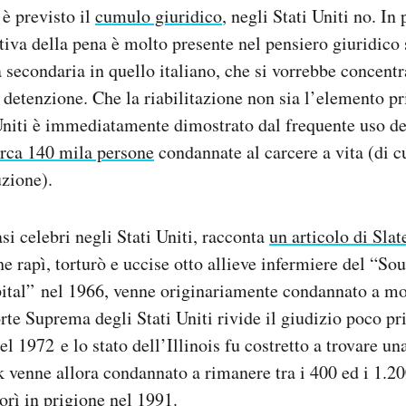
a è previsto il
cumulo giuridico
, negli Stati Uniti no. In 
utiva della pena è molto presente nel pensiero giuridico 
a secondaria in quello italiano, che si vorrebbe concentr
a detenzione. Che la riabilitazione non sia l’elemento pr
Uniti è immediatamente dimostrato dal frequente uso de
irca 140 mila persone
condannate al carcere a vita (di c
uzione).
si celebri negli Stati Uniti, racconta
un articolo di Slat
he rapì, torturò e uccise otto allieve infermiere del “S
al” nel 1966, venne originariamente condannato a mor
rte Suprema degli Stati Uniti rivide il giudizio poco p
l 1972 e lo stato dell’Illinois fu costretto a trovare u
k venne allora condannato a rimanere tra i 400 ed i 1.20
rì in prigione nel 1991.