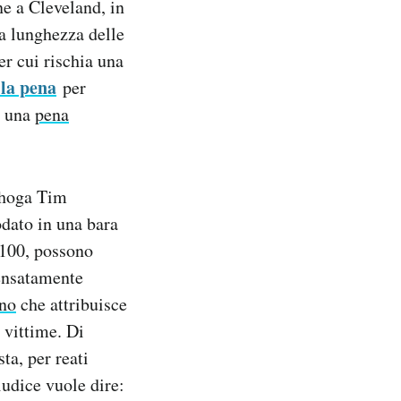
ne a Cleveland, in
a lunghezza delle
r cui rischia una
 la pena
per
a una
pena
yahoga Tim
odato in una bara
e 100, possono
sensatamente
ano
che attribuisce
 vittime. Di
ta, per reati
udice vuole dire: