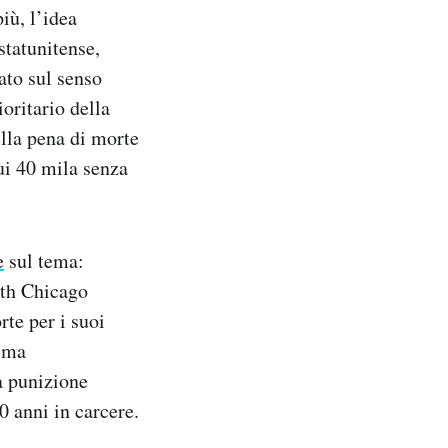
più, l’idea
statunitense,
ato sul senso
ioritario della
lla pena di morte
ui 40 mila senza
e
sul tema:
outh Chicago
te per i suoi
rima
na punizione
0 anni in carcere.