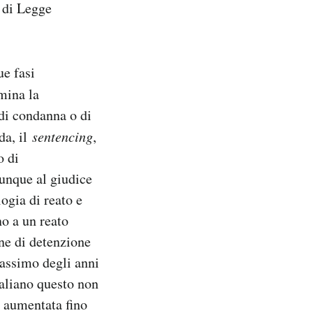
 di Legge
ue fasi
mina la
di condanna o di
da, il
sentencing
,
o di
dunque al giudice
logia di reato e
no a un reato
ene di detenzione
massimo degli anni
aliano questo non
e aumentata fino