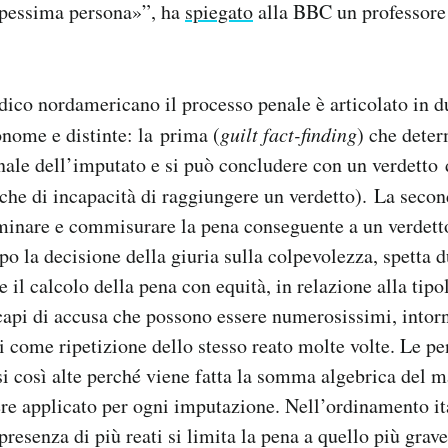
 pessima persona»”, ha
spiegato
alla BBC un professore
dico nordamericano il processo penale è articolato in d
nome e distinte: la prima (
guilt fact-finding
) che deter
nale dell’imputato e si può concludere con un verdetto 
che di incapacità di raggiungere un verdetto). La secon
minare e commisurare la pena conseguente a un verdett
o la decisione della giuria sulla colpevolezza, spetta 
e il calcolo della pena con equità, in relazione alla tipo
 capi di accusa che possono essere numerosissimi, intor
si come ripetizione dello stesso reato molte volte. Le p
si così alte perché viene fatta la somma algebrica del 
re applicato per ogni imputazione. Nell’ordinamento it
presenza di più reati si limita la pena a quello più grav