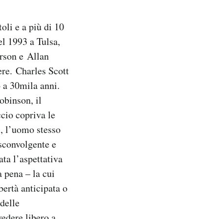
li e a più di 10
el 1993 a Tulsa,
rson e Allan
re. Charles Scott
 a 30mila anni.
obinson, il
ccio copriva le
i, l’uomo stesso
 sconvolgente e
ta l’aspettativa
a pena – la cui
bertà anticipata o
delle
vedere libero a