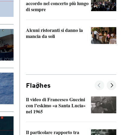
accordo nel concerto più lungo
di sempre
Il ci
parla
Alcuni ristoranti si danno la
nessu
mancia da soli
Fla
hes
Il video di Francesco Guccini
Sulla
con l’eskimo «a Santa Lucia»
vorti
nel 1965
veder
Il particolare rapporto tra
La ve