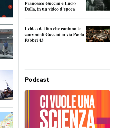
Francesco Guccini e Lucio
“Loco
Dalla, in un video d’epoca
Franc
I video dei fan che cantano le
Il de
canzoni di Guccini in via Paolo
Edoar
Fabbri 43
cappi
Podcast