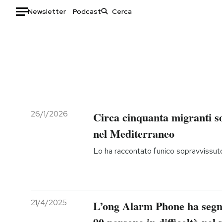
Newsletter
Podcast
Auto
HOME
Italia
Moda
Mondo
Libri
Politica
Consumismi
26/1/2026
Circa cinquanta migranti s
Tecnologia
Storie/Idee
nel Mediterraneo
Internet
Ok Boomer!
Lo ha raccontato l'unico sopravvissut
Scienza
Media
Cultura
Europa
Economia
Altrecose
Sport
Mondiali calcio 2026
21/4/2025
L’ong Alarm Phone ha segn