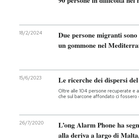
90 persone in difficoltà ne
PODCAST
18/2/2024
Due persone migranti sono 
NEWSLETTER
un gommone nel Mediterra
I MIEI PREFERITI
SHOP
15/6/2023
Le ricerche dei dispersi de
Oltre alle 104 persone recuperate e ai
CALENDARIO
che sul barcone affondato ci fossero 
AREA PERSONALE
26/7/2020
L’ong Alarm Phone ha segn
Entra
alla deriva a largo di Malt