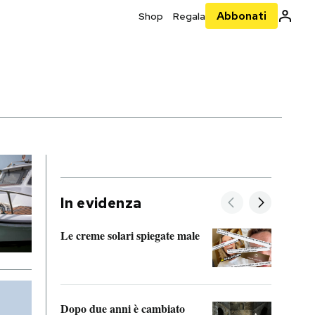
Abbonati
Shop
Regala
In evidenza
Le creme solari spiegate male
FitAc
guerr
Dopo due anni è cambiato
A cos