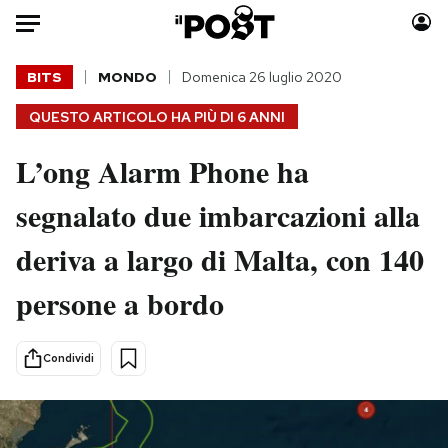
Auto
BITS
MONDO
Domenica 26 luglio 2020
QUESTO ARTICOLO HA PIÙ DI
6 ANNI
HOME
L’ong Alarm Phone ha
Italia
Moda
Mondo
Libri
segnalato due imbarcazioni alla
Politica
Consumismi
deriva a largo di Malta, con 140
Tecnologia
Storie/Idee
Internet
Ok Boomer!
persone a bordo
Scienza
Media
Cultura
Europa
Condividi
Economia
Altrecose
Sport
Mondiali calcio 2026