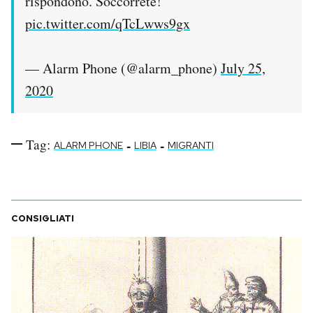
rispondono. Soccorrete!
pic.twitter.com/qTcLwws9gx
— Alarm Phone (@alarm_phone)
July 25,
2020
Tag:
-
-
ALARM PHONE
LIBIA
MIGRANTI
CONSIGLIATI