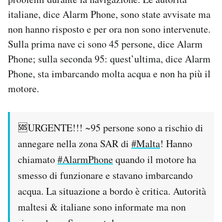
Notifiche mobile
italiane, dice Alarm Phone, sono state avvisate ma
Regala il Post
non hanno risposto e per ora non sono intervenute.
Hai bisogno di aiuto?
Sulla prima nave ci sono 45 persone, dice Alarm
Esci
Phone; sulla seconda 95: quest’ultima, dice Alarm
Phone, sta imbarcando molta acqua e non ha più il
motore.
🆘URGENTE!!! ~95 persone sono a rischio di
annegare nella zona SAR di
#Malta
! Hanno
chiamato
#AlarmPhone
quando il motore ha
smesso di funzionare e stavano imbarcando
acqua. La situazione a bordo è critica. Autorità
maltesi & italiane sono informate ma non