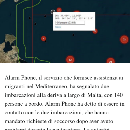
PODCAST
NEWSLETTER
I MIEI PREFERITI
SHOP
Alarm Phone, il servizio che fornisce assistenza ai
migranti nel Mediterraneo, ha segnalato due
CALENDARIO
imbarcazioni alla deriva a largo di Malta, con 140
persone a bordo. Alarm Phone ha detto di essere in
AREA PERSONALE
contatto con le due imbarcazioni, che hanno
Area Personale
mandato richieste di soccorso dopo aver avuto
Newsletter
problemi durante la navigazione. Le autorità