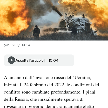
PODCAST
NEWSLETTER
I MIEI PREFERITI
(AP Photo/Libkos)
SHOP
Ascolta l'articolo
10:04
CALENDARIO
A un anno dall’invasione russa dell’Ucraina,
iniziata il 24 febbraio del 2022, le condizioni del
AREA PERSONALE
conflitto sono cambiate profondamente. I piani
della Russia, che inizialmente sperava di
Area Personale
rovesciare il governo democraticamente eletto
Newsletter