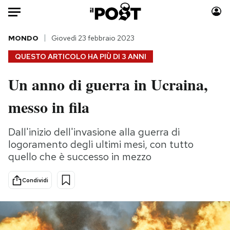
Auto
MONDO
Giovedì 23 febbraio 2023
QUESTO ARTICOLO HA PIÙ DI
3 ANNI
HOME
Un anno di guerra in Ucraina,
Italia
Moda
messo in fila
Mondo
Libri
Politica
Consumismi
Dall'inizio dell'invasione alla guerra di
Tecnologia
Storie/Idee
logoramento degli ultimi mesi, con tutto
Internet
Ok Boomer!
quello che è successo in mezzo
Scienza
Media
Cultura
Europa
Condividi
Economia
Altrecose
Sport
Mondiali calcio 2026