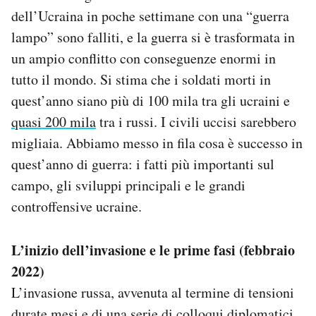
Notifiche mobile
dell’Ucraina in poche settimane con una “guerra
Regala il Post
lampo” sono falliti, e la guerra si è trasformata in
Hai bisogno di aiuto?
un ampio conflitto con conseguenze enormi in
Esci
tutto il mondo. Si stima che i soldati morti in
quest’anno siano più di 100 mila tra gli ucraini e
quasi 200 mila
tra i russi. I civili uccisi sarebbero
migliaia. Abbiamo messo in fila cosa è successo in
quest’anno di guerra: i fatti più importanti sul
campo, gli sviluppi principali e le grandi
controffensive ucraine.
L’inizio dell’invasione e le prime fasi (febbraio
2022)
L’invasione russa, avvenuta al termine di tensioni
durate mesi e di una serie di colloqui diplomatici