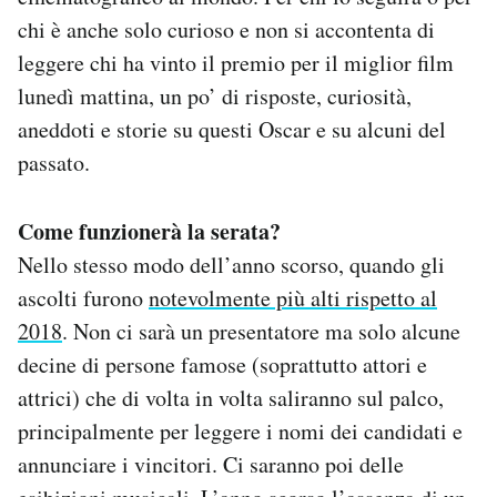
Notifiche mobile
chi è anche solo curioso e non si accontenta di
Regala il Post
leggere chi ha vinto il premio per il miglior film
Hai bisogno di aiuto?
lunedì mattina, un po’ di risposte, curiosità,
Esci
aneddoti e storie su questi Oscar e su alcuni del
passato.
Come funzionerà la serata?
Nello stesso modo dell’anno scorso, quando gli
ascolti furono
notevolmente più alti rispetto al
2018
. Non ci sarà un presentatore ma solo alcune
decine di persone famose (soprattutto attori e
attrici) che di volta in volta saliranno sul palco,
principalmente per leggere i nomi dei candidati e
annunciare i vincitori. Ci saranno poi delle