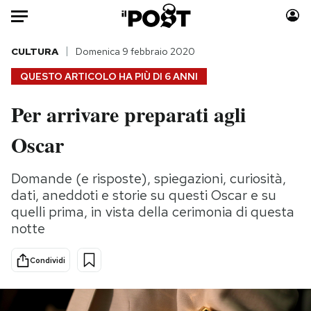
Auto
CULTURA
Domenica 9 febbraio 2020
QUESTO ARTICOLO HA PIÙ DI
6 ANNI
HOME
Per arrivare preparati agli
Italia
Moda
Oscar
Mondo
Libri
Politica
Consumismi
Domande (e risposte), spiegazioni, curiosità,
Tecnologia
Storie/Idee
dati, aneddoti e storie su questi Oscar e su
Internet
Ok Boomer!
quelli prima, in vista della cerimonia di questa
Scienza
Media
notte
Cultura
Europa
Economia
Altrecose
Condividi
Sport
Mondiali calcio 2026