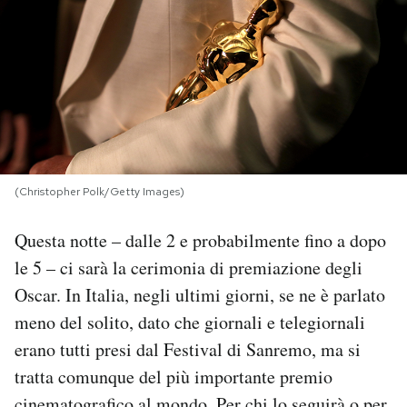
PODCAST
NEWSLETTER
I MIEI PREFERITI
(Christopher Polk/Getty Images)
SHOP
Questa notte – dalle 2 e probabilmente fino a dopo
le 5 – ci sarà la cerimonia di premiazione degli
CALENDARIO
Oscar. In Italia, negli ultimi giorni, se ne è parlato
meno del solito, dato che giornali e telegiornali
AREA PERSONALE
erano tutti presi dal Festival di Sanremo, ma si
tratta comunque del più importante premio
Area Personale
Newsletter
cinematografico al mondo. Per chi lo seguirà o per