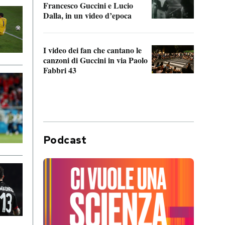
Francesco Guccini e Lucio
“Loco
Dalla, in un video d’epoca
Franc
I video dei fan che cantano le
Il de
canzoni di Guccini in via Paolo
Edoar
Fabbri 43
cappi
Podcast