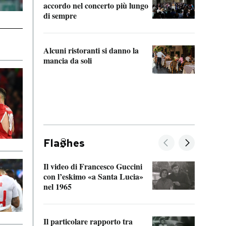
accordo nel concerto più lungo
di sempre
Il ci
parla
Alcuni ristoranti si danno la
nessu
mancia da soli
Fla
hes
Il video di Francesco Guccini
Sulla
con l’eskimo «a Santa Lucia»
vorti
nel 1965
veder
Il particolare rapporto tra
La ve