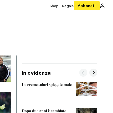
Abbonati
Shop
Regala
In evidenza
Le creme solari spiegate male
FitAc
guerr
Dopo due anni è cambiato
A cos