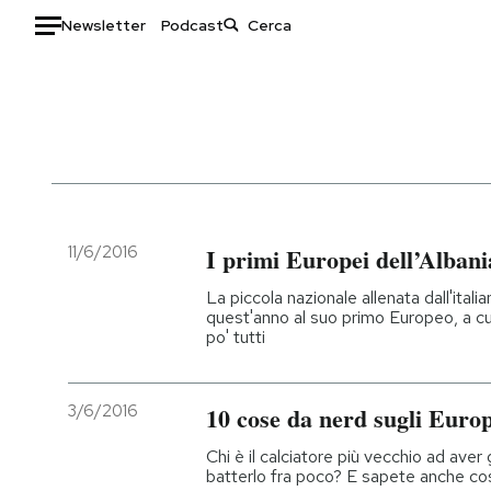
Newsletter
Podcast
Auto
HOME
Italia
Moda
Mondo
Libri
Politica
Consumismi
11/6/2016
I primi Europei dell’Albani
Tecnologia
Storie/Idee
La piccola nazionale allenata dall'ital
Internet
Ok Boomer!
quest'anno al suo primo Europeo, a cu
po' tutti
Scienza
Media
Cultura
Europa
Economia
Altrecose
3/6/2016
10 cose da nerd sugli Europ
Sport
Mondiali calcio 2026
Chi è il calciatore più vecchio ad aver
batterlo fra poco? E sapete anche co