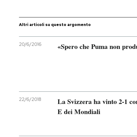
PODCAST
Altri articoli su questo argomento
NEWSLETTER
20/6/2016
«Spero che Puma non produ
I MIEI PREFERITI
SHOP
CALENDARIO
22/6/2018
La Svizzera ha vinto 2-1 co
E dei Mondiali
AREA PERSONALE
Entra