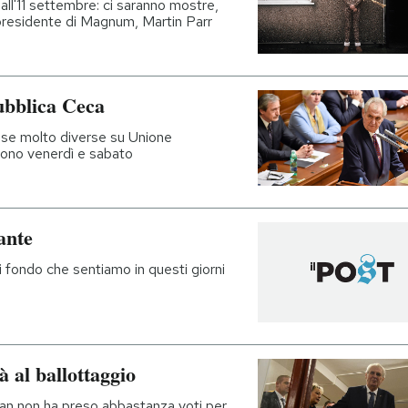
9 all'11 settembre: ci saranno mostre,
 presidente di Magnum, Martin Parr
pubblica Ceca
ose molto diverse su Unione
sono venerdì e sabato
ante
i fondo che sentiamo in questi giorni
 al ballottaggio
eman non ha preso abbastanza voti per