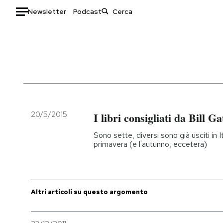
Newsletter
Podcast
Auto
HOME
Italia
Moda
Mondo
Libri
Politica
Consumismi
20/5/2015
I libri consigliati da Bill Ga
Tecnologia
Storie/Idee
Sono sette, diversi sono già usciti in 
Internet
Ok Boomer!
primavera (e l'autunno, eccetera)
Scienza
Media
Cultura
Europa
Economia
Altrecose
Altri articoli su questo argomento
Sport
Mondiali calcio 2026