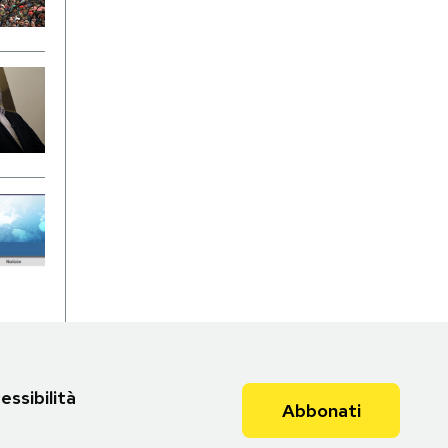
essibilità
Abbonati