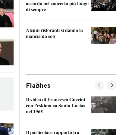
accordo nel concerto più lungo
di sempre
Il ci
parla
Alcuni ristoranti si danno la
nessu
mancia da soli
Fla
hes
Il video di Francesco Guccini
Sulla
con l’eskimo «a Santa Lucia»
vorti
nel 1965
veder
Il particolare rapporto tra
La ve