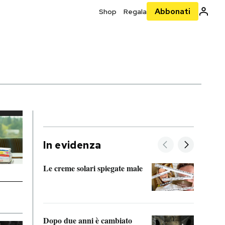
Abbonati
Shop
Regala
In evidenza
Le creme solari spiegate male
FitAc
guerr
Dopo due anni è cambiato
A cos