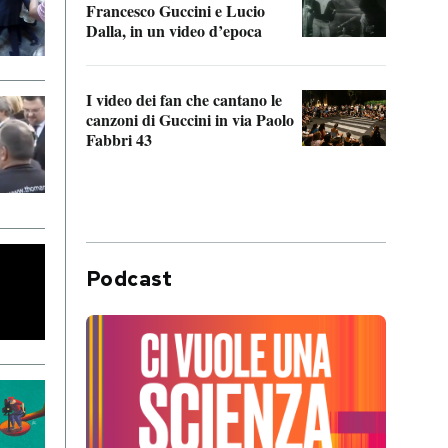
Francesco Guccini e Lucio
“Loco
Dalla, in un video d’epoca
Franc
I video dei fan che cantano le
Il de
canzoni di Guccini in via Paolo
Edoar
Fabbri 43
cappi
Podcast