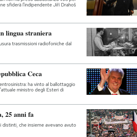
ane sfiderà l'indipendente Jiří Drahoš
 lingua straniera
iusura trasmissioni radiofoniche dal
Repubblica Ceca
trosinistra: ha vinto al ballottaggio
attuale ministro degli Esteri di
, 25 anni fa
 distinti, che insieme avevano avuto