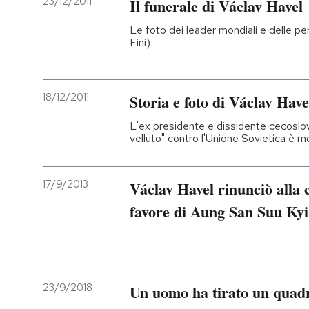
23/12/2011
Il funerale di Václav Havel
PODCAST
Le foto dei leader mondiali e delle per
Fini)
NEWSLETTER
18/12/2011
Storia e foto di Václav Have
I MIEI PREFERITI
L'ex presidente e dissidente cecoslov
velluto" contro l'Unione Sovietica è m
SHOP
17/9/2013
Václav Havel rinunciò alla 
favore di Aung San Suu Kyi
CALENDARIO
AREA PERSONALE
Entra
23/9/2018
Un uomo ha tirato un quadr