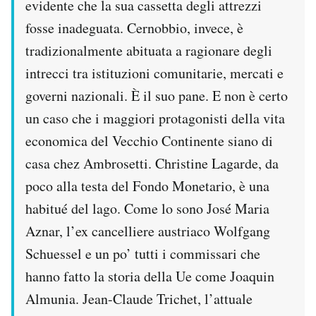
evidente che la sua cassetta degli attrezzi
Notifiche mobile
fosse inadeguata. Cernobbio, invece, è
Regala il Post
tradizionalmente abituata a ragionare degli
Hai bisogno di aiuto?
Esci
intrecci tra istituzioni comunitarie, mercati e
governi nazionali. È il suo pane. E non è certo
un caso che i maggiori protagonisti della vita
economica del Vecchio Continente siano di
casa chez Ambrosetti. Christine Lagarde, da
poco alla testa del Fondo Monetario, è una
habitué del lago. Come lo sono José Maria
Aznar, l’ex cancelliere austriaco Wolfgang
Schuessel e un po’ tutti i commissari che
hanno fatto la storia della Ue come Joaquin
Almunia. Jean-Claude Trichet, l’attuale