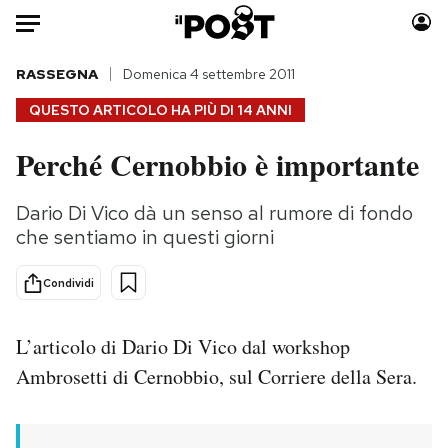
Auto
RASSEGNA
Domenica 4 settembre 2011
QUESTO ARTICOLO HA PIÙ DI
14 ANNI
HOME
Perché Cernobbio è importante
Italia
Moda
Mondo
Libri
Dario Di Vico dà un senso al rumore di fondo
Politica
Consumismi
che sentiamo in questi giorni
Tecnologia
Storie/Idee
Internet
Ok Boomer!
Condividi
Scienza
Media
Cultura
Europa
L’articolo di Dario Di Vico dal workshop
Economia
Altrecose
Ambrosetti di Cernobbio, sul Corriere della Sera.
Sport
Mondiali calcio 2026