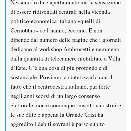
Nessuno lo dice apertamente ma la sensazione
di essere ridiventati centrali nella vicenda
PODCAST
politico-economica italiana «quelli di
Cernobbio» ce l’hanno, eccome. E non
NEWSLETTER
dipende dal numero delle pagine che i giornali
dedicano al workshop Ambrosetti e nemmeno
I MIEI PREFERITI
dalla quantità di telecamere mobilitate a Villa
d’Este. C’è qualcosa di più profondo e di
SHOP
sostanziale. Proviamo a sintetizzarlo con il
fatto che il centrodestra italiano, pur forte
CALENDARIO
negli anni scorsi di un largo consenso
elettorale, non è comunque riuscito a costruire
AREA PERSONALE
le sue élite e appena la Grande Crisi ha
Area Personale
aggredito i debiti sovrani è parso subito
Newsletter