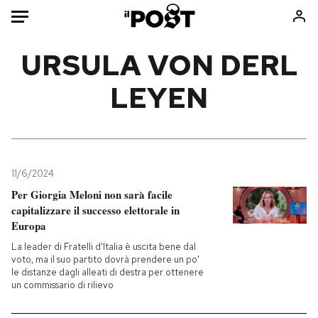
Auto
URSULA VON DERL
LEYEN
HOME
Italia
Moda
Mondo
Libri
Politica
Consumismi
11/6/2024
Tecnologia
Storie/Idee
Per Giorgia Meloni non sarà facile
Internet
Ok Boomer!
capitalizzare il successo elettorale in
Scienza
Media
Europa
Cultura
Europa
La leader di Fratelli d'Italia è uscita bene dal
voto, ma il suo partito dovrà prendere un po'
Economia
Altrecose
le distanze dagli alleati di destra per ottenere
Sport
Mondiali calcio 2026
un commissario di rilievo