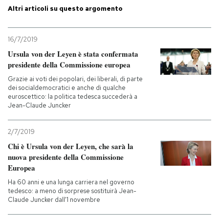
Altri articoli su questo argomento
PODCAST
16/7/2019
NEWSLETTER
Ursula von der Leyen è stata confermata
presidente della Commissione europea
Grazie ai voti dei popolari, dei liberali, di parte
I MIEI PREFERITI
dei socialdemocratici e anche di qualche
euroscettico: la politica tedesca succederà a
Jean-Claude Juncker
SHOP
2/7/2019
Chi è Ursula von der Leyen, che sarà la
CALENDARIO
nuova presidente della Commissione
Europea
AREA PERSONALE
Ha 60 anni e una lunga carriera nel governo
tedesco: a meno di sorprese sostituirà Jean-
Claude Juncker dall'1 novembre
Entra