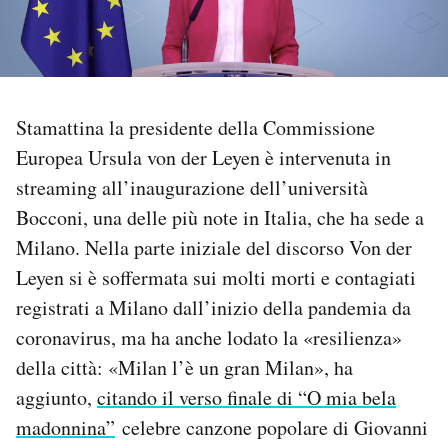
PODCAST
NEWSLETTER
Stamattina la presidente della Commissione
Europea Ursula von der Leyen è intervenuta in
I MIEI PREFERITI
streaming all’inaugurazione dell’università
Bocconi, una delle più note in Italia, che ha sede a
SHOP
Milano. Nella parte iniziale del discorso Von der
Leyen si è soffermata sui molti morti e contagiati
registrati a Milano dall’inizio della pandemia da
CALENDARIO
coronavirus, ma ha anche lodato la «resilienza»
della città: «Milan l’è un gran Milan», ha
AREA PERSONALE
aggiunto,
citando il verso finale di “O mia bela
Area Personale
madonnina”
celebre canzone popolare di Giovanni
Newsletter