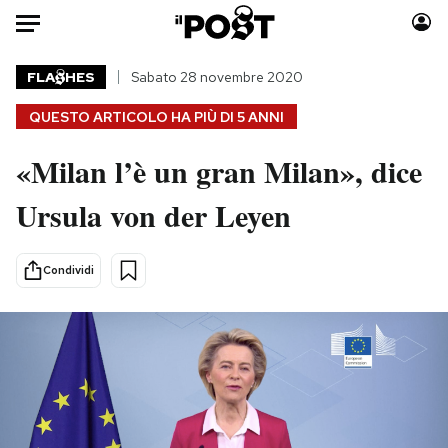
Auto
FLA
HES
Sabato 28 novembre 2020
QUESTO ARTICOLO HA PIÙ DI
5 ANNI
HOME
«Milan l’è un gran Milan», dice
Italia
Moda
Mondo
Libri
Ursula von der Leyen
Politica
Consumismi
Tecnologia
Storie/Idee
Condividi
Internet
Ok Boomer!
Scienza
Media
Cultura
Europa
Economia
Altrecose
Sport
Mondiali calcio 2026