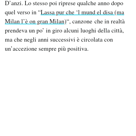
D’anzi. Lo stesso poi riprese qualche anno dopo
Notifiche mobile
quel verso in “
Lassa pur che ‘l mund el disa (ma
Regala il Post
Milan l’è on gran Milan)
“, canzone che in realtà
Hai bisogno di aiuto?
Esci
prendeva un po’ in giro alcuni luoghi della città,
ma che negli anni successivi è circolata con
un’accezione sempre più positiva.