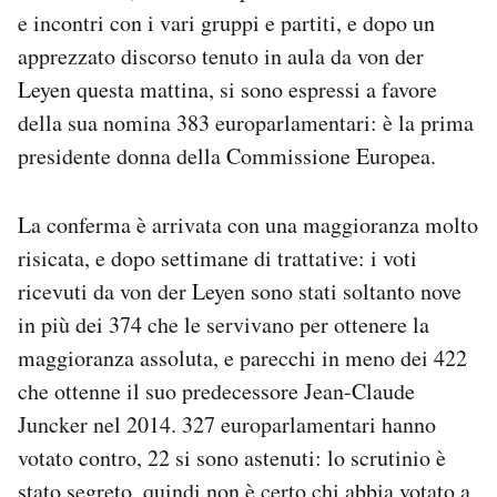
Notifiche mobile
e incontri con i vari gruppi e partiti, e dopo un
Regala il Post
apprezzato discorso tenuto in aula da von der
Hai bisogno di aiuto?
Leyen questa mattina, si sono espressi a favore
Esci
della sua nomina 383 europarlamentari: è la prima
presidente donna della Commissione Europea.
La conferma è arrivata con una maggioranza molto
risicata, e dopo settimane di trattative: i voti
ricevuti da von der Leyen sono stati soltanto nove
in più dei 374 che le servivano per ottenere la
maggioranza assoluta, e parecchi in meno dei 422
che ottenne il suo predecessore Jean-Claude
Juncker nel 2014. 327 europarlamentari hanno
votato contro, 22 si sono astenuti: lo scrutinio è
stato segreto, quindi non è certo chi abbia votato a