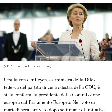
PODCAST
NEWSLETTER
I MIEI PREFERITI
SHOP
(AP Photo/Jean-Francois Badias)
CALENDARIO
Ursula von der Leyen, ex ministra della Difesa
tedesca del partito di centrodestra della CDU, è
AREA PERSONALE
stata confermata presidente della Commissione
europea dal Parlamento Europeo. Nel voto di
Area Personale
martedì sera, arrivato dopo settimane di trattative
Newsletter