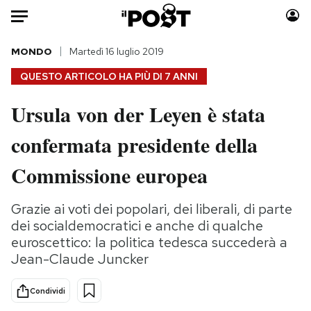
Auto
MONDO
Martedì 16 luglio 2019
QUESTO ARTICOLO HA PIÙ DI
7 ANNI
HOME
Ursula von der Leyen è stata
Italia
Moda
confermata presidente della
Mondo
Libri
Politica
Consumismi
Commissione europea
Tecnologia
Storie/Idee
Internet
Ok Boomer!
Grazie ai voti dei popolari, dei liberali, di parte
Scienza
Media
dei socialdemocratici e anche di qualche
Cultura
Europa
euroscettico: la politica tedesca succederà a
Jean-Claude Juncker
Economia
Altrecose
Sport
Mondiali calcio 2026
Condividi