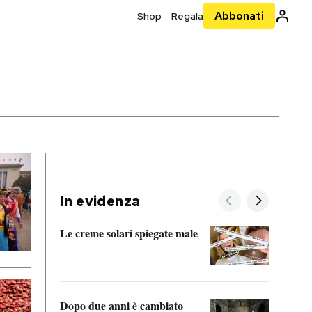
Abbonati
Shop
Regala
In evidenza
Le creme solari spiegate male
FitAc
guerr
Dopo due anni è cambiato
A cos