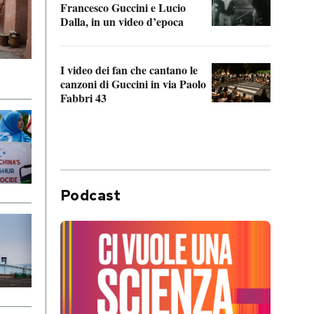
Francesco Guccini e Lucio
“Loco
Dalla, in un video d’epoca
Franc
I video dei fan che cantano le
Il de
canzoni di Guccini in via Paolo
Edoar
Fabbri 43
cappi
Podcast