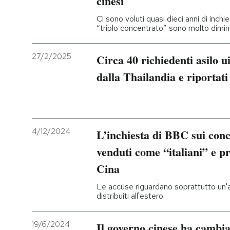
cinesi
Ci sono voluti quasi dieci anni di inch
PODCAST
“triplo concentrato” sono molto dimin
NEWSLETTER
27/2/2025
Circa 40 richiedenti asilo ui
dalla Thailandia e riportati
I MIEI PREFERITI
SHOP
4/12/2024
L’inchiesta di BBC sui con
venduti come “italiani” e pr
CALENDARIO
Cina
Le accuse riguardano soprattutto un'az
AREA PERSONALE
distribuiti all'estero
Entra
19/6/2024
Il governo cinese ha cambia