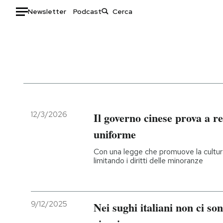
Newsletter
Podcast
Auto
HOME
Italia
Moda
Mondo
Libri
Politica
Consumismi
12/3/2026
Il governo cinese prova a r
Tecnologia
Storie/Idee
uniforme
Internet
Ok Boomer!
Con una legge che promuove la cultura e
Scienza
Media
limitando i diritti delle minoranze
Cultura
Europa
Economia
Altrecose
Sport
Mondiali calcio 2026
9/12/2025
Nei sughi italiani non ci s