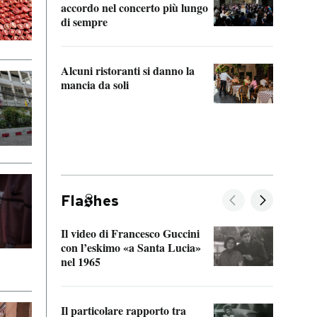
accordo nel concerto più lungo
di sempre
Il ci
parla
Alcuni ristoranti si danno la
nessu
mancia da soli
Fla
hes
Il video di Francesco Guccini
Sulla
con l’eskimo «a Santa Lucia»
vorti
nel 1965
veder
Il particolare rapporto tra
La ve