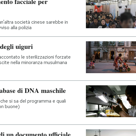
ento facciale per
'altra società cinese sarebbe in
viso alla polizia
degli uiguri
ccontato le sterilizzazioni forzate
nascite nella minoranza musulmana
tabase di DNA maschile
che si sa del programma e quali
non buone)
 di un documento ufficiale