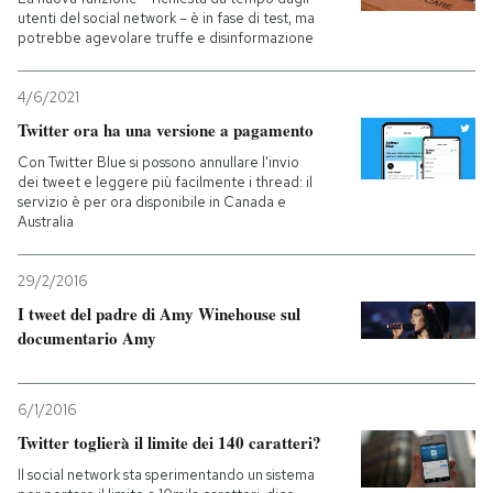
utenti del social network – è in fase di test, ma
potrebbe agevolare truffe e disinformazione
PODCAST
4/6/2021
NEWSLETTER
Twitter ora ha una versione a pagamento
Con Twitter Blue si possono annullare l'invio
dei tweet e leggere più facilmente i thread: il
I MIEI PREFERITI
servizio è per ora disponibile in Canada e
Australia
SHOP
29/2/2016
I tweet del padre di Amy Winehouse sul
CALENDARIO
documentario Amy
AREA PERSONALE
6/1/2016
Twitter toglierà il limite dei 140 caratteri?
Entra
Il social network sta sperimentando un sistema