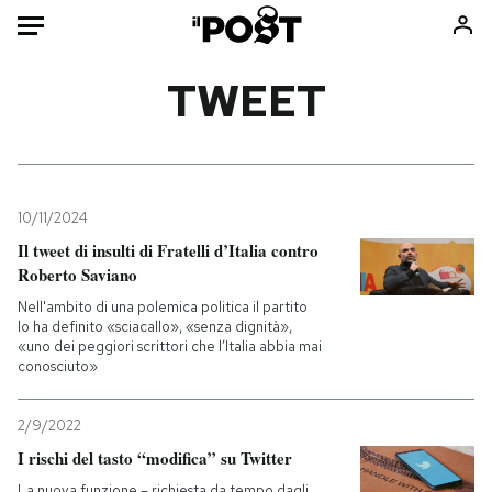
Auto
TWEET
HOME
Italia
Moda
Mondo
Libri
10/11/2024
Politica
Consumismi
Il tweet di insulti di Fratelli d’Italia contro
Roberto Saviano
Tecnologia
Storie/Idee
Nell'ambito di una polemica politica il partito
Internet
Ok Boomer!
lo ha definito «sciacallo», «senza dignità»,
Scienza
Media
«uno dei peggiori scrittori che l’Italia abbia mai
conosciuto»
Cultura
Europa
Economia
Altrecose
2/9/2022
Sport
Mondiali calcio 2026
I rischi del tasto “modifica” su Twitter
La nuova funzione – richiesta da tempo dagli