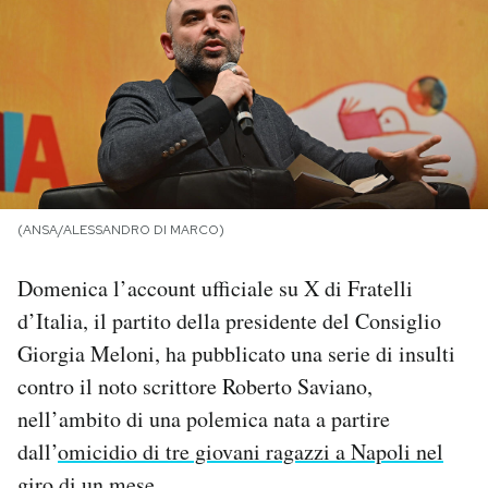
PODCAST
NEWSLETTER
I MIEI PREFERITI
(ANSA/ALESSANDRO DI MARCO)
SHOP
Domenica l’account ufficiale su X di Fratelli
d’Italia, il partito della presidente del Consiglio
CALENDARIO
Giorgia Meloni, ha pubblicato una serie di insulti
contro il noto scrittore Roberto Saviano,
AREA PERSONALE
nell’ambito di una polemica nata a partire
dall’
omicidio di tre giovani ragazzi a Napoli nel
Area Personale
Newsletter
giro di un mese
.