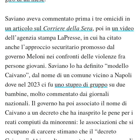
Notifiche mobile
Regala il Post
Saviano aveva commentato prima i tre omicidi in
Hai bisogno di aiuto?
un articolo sul
Corriere della Sera
, poi in
un video
Esci
dell’agenzia stampa LaPresse, in cui ha citato
anche l’approccio securitario promosso dal
governo Meloni nei confronti delle violenze fra
persone giovani. Saviano lo ha definito “modello
Caivano”, dal nome di un comune vicino a Napoli
dove nel 2023 ci fu
uno stupro di gruppo
su due
bambine, molto commentato dai giornali
nazionali. Il governo ha poi associato il nome di
Caivano a un decreto che ha inasprito le pene per i
reati compiuti da minorenni: le associazioni che si
occupano di carcere stimano che il “decreto