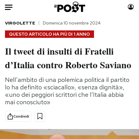
Auto
VIRGOLETTE
Domenica 10 novembre 2024
QUESTO ARTICOLO HA PIÙ DI
1 ANNO
HOME
Il tweet di insulti di Fratelli
Italia
Moda
d’Italia contro Roberto Saviano
Mondo
Libri
Politica
Consumismi
Nell'ambito di una polemica politica il partito
Tecnologia
Storie/Idee
lo ha definito «sciacallo», «senza dignità»,
Internet
Ok Boomer!
«uno dei peggiori scrittori che l’Italia abbia
Scienza
Media
mai conosciuto»
Cultura
Europa
Economia
Altrecose
Condividi
Sport
Mondiali calcio 2026