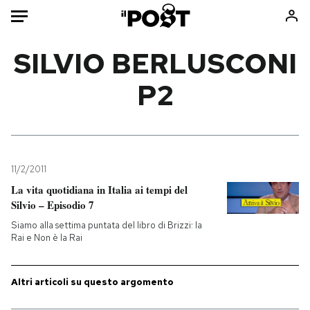
Auto
SILVIO BERLUSCONI
P2
HOME
Italia
Moda
Mondo
Libri
Politica
Consumismi
11/2/2011
Tecnologia
Storie/Idee
La vita quotidiana in Italia ai tempi del
Internet
Ok Boomer!
Silvio – Episodio 7
Scienza
Media
Siamo alla settima puntata del libro di Brizzi: la
Cultura
Europa
Rai e Non è la Rai
Economia
Altrecose
Sport
Mondiali calcio 2026
Altri articoli su questo argomento