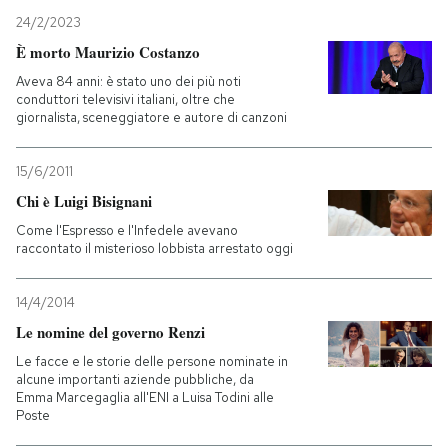
24/2/2023
PODCAST
È morto Maurizio Costanzo
Aveva 84 anni: è stato uno dei più noti
conduttori televisivi italiani, oltre che
NEWSLETTER
giornalista, sceneggiatore e autore di canzoni
15/6/2011
I MIEI PREFERITI
Chi è Luigi Bisignani
Come l'Espresso e l'Infedele avevano
SHOP
raccontato il misterioso lobbista arrestato oggi
14/4/2014
CALENDARIO
Le nomine del governo Renzi
Le facce e le storie delle persone nominate in
AREA PERSONALE
alcune importanti aziende pubbliche, da
Emma Marcegaglia all'ENI a Luisa Todini alle
Entra
Poste