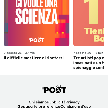
7 agosto 26
-
37 min
7 agosto 26
-
16 min
Il difficile mestiere di ripetersi
Tre artisti pop ch
incasinati e un Hit
spionaggio senti
Chi siamo
Pubblicità
Privacy
Gestisci le preferenze
Condizioni d'uso