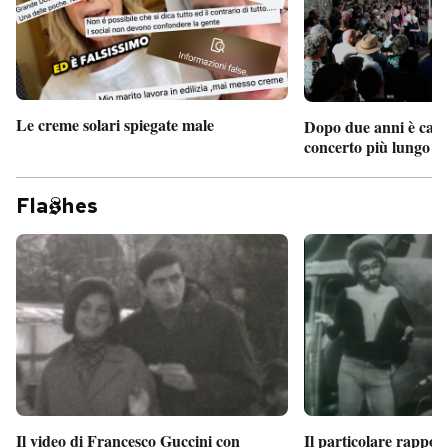
Le creme solari spiegate male
Dopo due anni è camb
concerto più lungo d
Fla
hes
Il particolare rappor
Il video di Francesco Guccini con