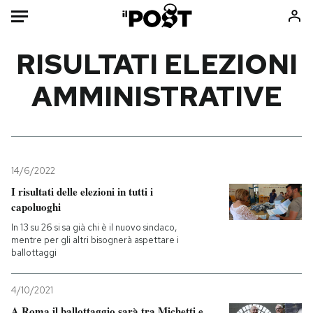
Auto
RISULTATI ELEZIONI
AMMINISTRATIVE
HOME
Italia
Moda
Mondo
Libri
Politica
Consumismi
14/6/2022
Tecnologia
Storie/Idee
I risultati delle elezioni in tutti i
Internet
Ok Boomer!
capoluoghi
Scienza
Media
In 13 su 26 si sa già chi è il nuovo sindaco,
Cultura
Europa
mentre per gli altri bisognerà aspettare i
ballottaggi
Economia
Altrecose
Sport
Mondiali calcio 2026
4/10/2021
A Roma il ballottaggio sarà tra Michetti e