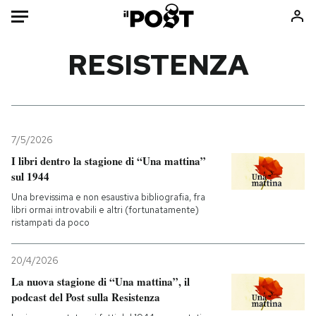
Auto
RESISTENZA
HOME
Italia
Moda
Mondo
Libri
7/5/2026
Politica
Consumismi
I libri dentro la stagione di “Una mattina”
sul 1944
Tecnologia
Storie/Idee
Una brevissima e non esaustiva bibliografia, fra
Internet
Ok Boomer!
libri ormai introvabili e altri (fortunatamente)
Scienza
Media
ristampati da poco
Cultura
Europa
Economia
Altrecose
20/4/2026
La nuova stagione di “Una mattina”, il
Sport
Mondiali calcio 2026
podcast del Post sulla Resistenza