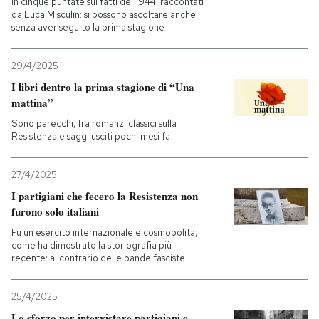
In cinque puntate sui fatti del 1944, raccontati
da Luca Misculin: si possono ascoltare anche
senza aver seguito la prima stagione
PODCAST
29/4/2025
NEWSLETTER
I libri dentro la prima stagione di “Una
mattina”
I MIEI PREFERITI
Sono parecchi, fra romanzi classici sulla
Resistenza e saggi usciti pochi mesi fa
SHOP
27/4/2025
I partigiani che fecero la Resistenza non
furono solo italiani
CALENDARIO
Fu un esercito internazionale e cosmopolita,
come ha dimostrato la storiografia più
recente: al contrario delle bande fasciste
AREA PERSONALE
Entra
25/4/2025
Lo sforzo per intervistare partigiani e