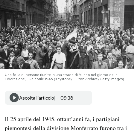
PODCAST
NEWSLETTER
I MIEI PREFERITI
SHOP
Una folla di persone riunite in una strada di Milano nel giorno della
Liberazione, il 25 aprile 1945 (Keystone/Hulton Archive/Getty Images)
CALENDARIO
Ascolta l'articolo
09:38
AREA PERSONALE
Il 25 aprile del 1945, ottant’anni fa, i partigiani
Area Personale
piemontesi della divisione Monferrato furono tra i
Newsletter