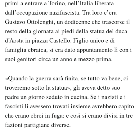
primi a entrare a Torino, nell’Italia liberata
Notifiche mobile
dall’occupazione nazifascista. Tra loro c’era
Regala il Post
Gustavo Ottolenghi, un dodicenne che trascorse il
Hai bisogno di aiuto?
Esci
resto della giornata ai piedi della statua del duca
d’Aosta in piazza Castello. Figlio unico e di
famiglia ebraica, si era dato appuntamento lì con i
suoi genitori circa un anno e mezzo prima.
«Quando la guerra sarà finita, se tutto va bene, ci
troveremo sotto la statua», gli aveva detto suo
padre un giorno seduto in cucina. Se i nazisti e i
fascisti li avessero trovati insieme avrebbero capito
che erano ebrei in fuga: e così si erano divisi in tre
fazioni partigiane diverse.