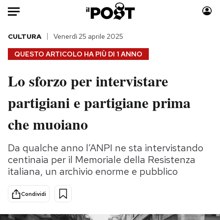
Auto
CULTURA
Venerdì 25 aprile 2025
QUESTO ARTICOLO HA PIÙ DI
1 ANNO
HOME
Lo sforzo per intervistare
Italia
Moda
partigiani e partigiane prima
Mondo
Libri
Politica
Consumismi
che muoiano
Tecnologia
Storie/Idee
Internet
Ok Boomer!
Da qualche anno l’ANPI ne sta intervistando
Scienza
Media
centinaia per il Memoriale della Resistenza
Cultura
Europa
italiana, un archivio enorme e pubblico
Economia
Altrecose
Condividi
Sport
Mondiali calcio 2026