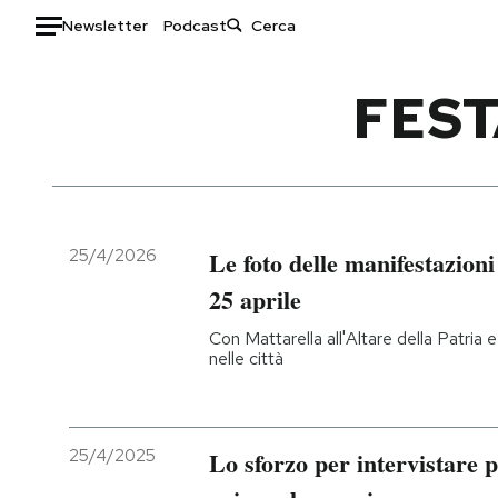
Newsletter
Podcast
Auto
FEST
HOME
Italia
Moda
Mondo
Libri
Politica
Consumismi
25/4/2026
Le foto delle manifestazioni
Tecnologia
Storie/Idee
25 aprile
Internet
Ok Boomer!
Con Mattarella all'Altare della Patria 
Scienza
Media
nelle città
Cultura
Europa
Economia
Altrecose
Sport
Mondiali calcio 2026
25/4/2025
Lo sforzo per intervistare p