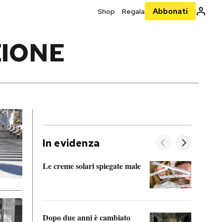
Abbonati
Shop
Regala
ZIONE
In evidenza
Le creme solari spiegate male
FitAc
guerr
Dopo due anni è cambiato
A cos