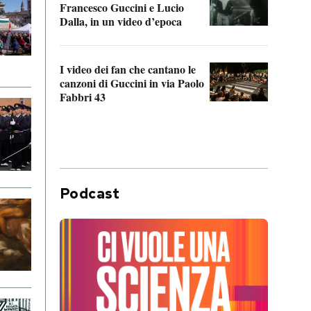
Francesco Guccini e Lucio
“Loco
Dalla, in un video d’epoca
Franc
I video dei fan che cantano le
Il de
canzoni di Guccini in via Paolo
Edoar
Fabbri 43
cappi
Podcast