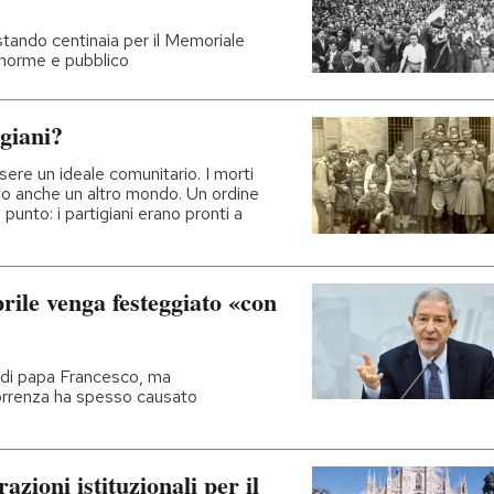
stando centinaia per il Memoriale
 enorme e pubblico
giani?
ere un ideale comunitario. I morti
ano anche un altro mondo. Un ordine
 punto: i partigiani erano pronti a
prile venga festeggiato «con
e di papa Francesco, ma
correnza ha spesso causato
azioni istituzionali per il