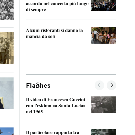
accordo nel concerto più lungo
di sempre
Il ci
parla
Alcuni ristoranti si danno la
nessu
mancia da soli
Fla
hes
Il video di Francesco Guccini
Sulla
con l’eskimo «a Santa Lucia»
vorti
nel 1965
veder
Il particolare rapporto tra
La ve