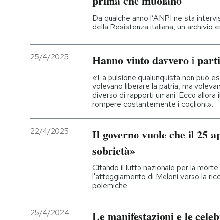
prima che muoiano
Da qualche anno l’ANPI ne sta intervi
PODCAST
della Resistenza italiana, un archivio
NEWSLETTER
25/4/2025
Hanno vinto davvero i parti
«La pulsione qualunquista non può ess
I MIEI PREFERITI
volevano liberare la patria, ma volev
diverso di rapporti umani. Ecco allora il
rompere costantemente i coglioni».
SHOP
22/4/2025
Il governo vuole che il 25 a
sobrietà»
CALENDARIO
Citando il lutto nazionale per la mort
l'atteggiamento di Meloni verso la ri
AREA PERSONALE
polemiche
Entra
25/4/2024
Le manifestazioni e le celebr