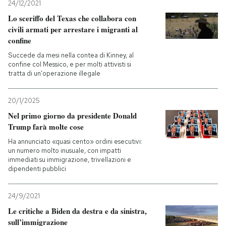
24/12/2021
Lo sceriffo del Texas che collabora con
PODCAST
civili armati per arrestare i migranti al
confine
NEWSLETTER
Succede da mesi nella contea di Kinney, al
confine col Messico, e per molti attivisti si
tratta di un'operazione illegale
I MIEI PREFERITI
20/1/2025
Nel primo giorno da presidente Donald
SHOP
Trump farà molte cose
Ha annunciato «quasi cento» ordini esecutivi:
un numero molto inusuale, con impatti
CALENDARIO
immediati su immigrazione, trivellazioni e
dipendenti pubblici
AREA PERSONALE
24/9/2021
Entra
Le critiche a Biden da destra e da sinistra,
sull’immigrazione