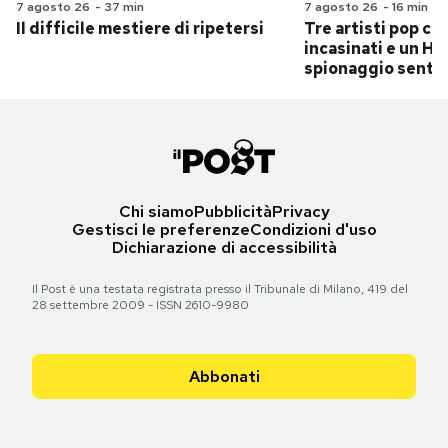
7 agosto 26
-
37 min
7 agosto 26
-
16 min
Il difficile mestiere di ripetersi
Tre artisti pop ch
incasinati e un Hit
spionaggio senti
Chi siamo
Pubblicità
Privacy
Gestisci le preferenze
Condizioni d'uso
Dichiarazione di accessibilità
Il Post è una testata registrata presso il Tribunale di Milano, 419 del
28 settembre 2009 - ISSN 2610-9980
Abbonati