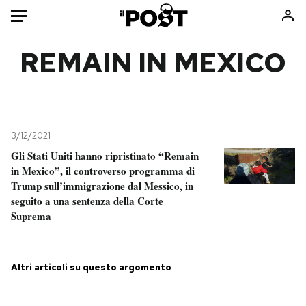
Auto
REMAIN IN MEXICO
HOME
Italia
Moda
Mondo
Libri
3/12/2021
Politica
Consumismi
Gli Stati Uniti hanno ripristinato “Remain
in Mexico”, il controverso programma di
Tecnologia
Storie/Idee
Trump sull’immigrazione dal Messico, in
Internet
Ok Boomer!
seguito a una sentenza della Corte
Scienza
Media
Suprema
Cultura
Europa
Economia
Altrecose
Altri articoli su questo argomento
Sport
Mondiali calcio 2026