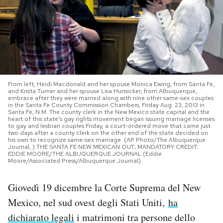
PODCAST
NEWSLETTER
From left, Heidi Macdonald and her spouse Monica Ewing, from Santa Fe,
I MIEI PREFERITI
and Krista Turner and her spouse Lisa Hunsicker, from Albuquerque,
embrace after they were married along with nine other same-sex couples
in the Santa Fe County Commission Chambers, Friday Aug. 23, 2013 in
Santa Fe, N.M. The county clerk in the New Mexico state capital and the
SHOP
heart of this state's gay rights movement began issuing marriage licenses
to gay and lesbian couples Friday, a court-ordered move that came just
two days after a county clerk on the other end of the state decided on
his own to recognize same-sex marriage. (AP Photo/The Albuquerque
Journal, ) THE SANTA FE NEW MEXICAN OUT; MANDATORY CREDIT:
CALENDARIO
EDDIE MOORE/THE ALBUQUERQUE JOURNAL (Eddie
Moore/Associated Press/Albuquerque Journal)
AREA PERSONALE
Giovedì 19 dicembre la Corte Suprema del New
Mexico, nel sud ovest degli Stati Uniti,
ha
Area Personale
dichiarato legali
i matrimoni tra persone dello
Newsletter