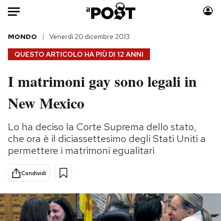
Auto
MONDO
Venerdì 20 dicembre 2013
QUESTO ARTICOLO HA PIÙ DI
12 ANNI
HOME
I matrimoni gay sono legali in
Italia
Moda
New Mexico
Mondo
Libri
Politica
Consumismi
Lo ha deciso la Corte Suprema dello stato,
Tecnologia
Storie/Idee
che ora è il diciassettesimo degli Stati Uniti a
Internet
Ok Boomer!
permettere i matrimoni egualitari
Scienza
Media
Cultura
Europa
Condividi
Economia
Altrecose
Sport
Mondiali calcio 2026