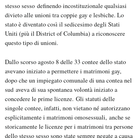
stesso sesso definendo incostituzionale qualsiasi
Notifiche mobile
Regala il Post
divieto alle unioni tra coppie gay e lesbiche. Lo
Hai bisogno di aiuto?
stato è diventato così il sedicesimo degli Stati
Esci
Uniti (più il District of Columbia) a riconoscere
questo tipo di unioni.
Dallo scorso agosto 8 delle 33 contee dello stato
avevano iniziato a permettere i matrimoni gay,
dopo che un impiegato comunale di una contea nel
sud aveva di sua spontanea volontà iniziato a
concedere le prime licenze. Gli statuti delle
singole contee, infatti, non vietano né autorizzano
esplicitamente i matrimoni omosessuali, anche se
storicamente le licenze per i matrimoni tra persone
dello stesso sesso sono state sempre
negate a causa