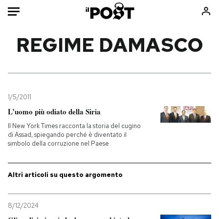
Auto
REGIME DAMASCO
HOME
Italia
Moda
Mondo
Libri
1/5/2011
Politica
Consumismi
L’uomo più odiato della Siria
Tecnologia
Storie/Idee
Il New York Times racconta la storia del cugino
di Assad, spiegando perché è diventato il
Internet
Ok Boomer!
simbolo della corruzione nel Paese
Scienza
Media
Cultura
Europa
Altri articoli su questo argomento
Economia
Altrecose
Sport
Mondiali calcio 2026
8/12/2024