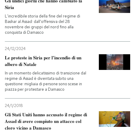
Gli undici giorni che hanno cambiato la
Siria
PODCAST
L'incredibile storia della fine del regime di
Bashar al Assad: dall'offensiva del 28
novembre dei gruppi del nord fino alla
NEWSLETTER
conquista di Damasco
24/12/2024
I MIEI PREFERITI
Le proteste in Siria per l’incendio di un
albero di Natale
SHOP
In un momento delicatissimo di transizione dal
regime di Assad è diventata subito una
questione: migliaia di persone sono scese in
piazza per protestare a Damasco
CALENDARIO
24/1/2018
AREA PERSONALE
Gli Stati Uniti hanno accusato il regime di
Assad di avere compiuto un attacco col
Entra
cloro vicino a Damasco