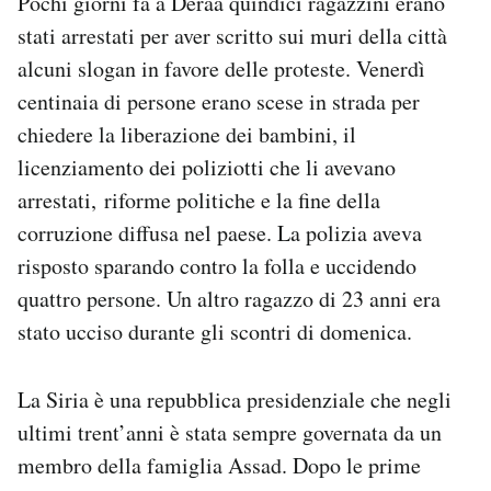
Pochi giorni fa a Deraa quindici ragazzini erano
Notifiche mobile
stati arrestati per aver scritto sui muri della città
Regala il Post
alcuni slogan in favore delle proteste. Venerdì
Hai bisogno di aiuto?
centinaia di persone erano scese in strada per
Esci
chiedere la liberazione dei bambini, il
licenziamento dei poliziotti che li avevano
arrestati, riforme politiche e la fine della
corruzione diffusa nel paese. La polizia aveva
risposto sparando contro la folla e uccidendo
quattro persone. Un altro ragazzo di 23 anni era
stato ucciso durante gli scontri di domenica.
La Siria è una repubblica presidenziale che negli
ultimi trent’anni è stata sempre governata da un
membro della famiglia Assad. Dopo le prime