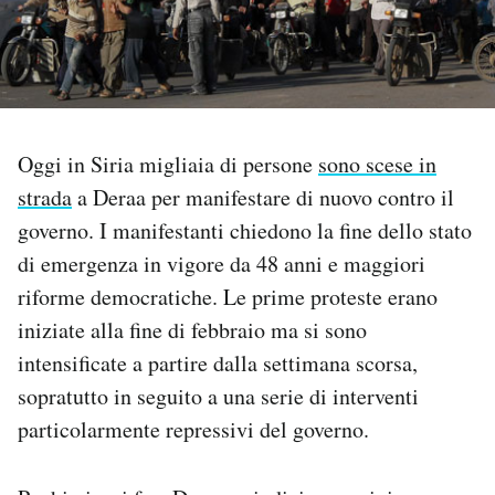
PODCAST
NEWSLETTER
Oggi in Siria migliaia di persone
sono scese in
I MIEI PREFERITI
strada
a Deraa per manifestare di nuovo contro il
governo. I manifestanti chiedono la fine dello stato
di emergenza in vigore da 48 anni e maggiori
SHOP
riforme democratiche. Le prime proteste erano
iniziate alla fine di febbraio ma si sono
CALENDARIO
intensificate a partire dalla settimana scorsa,
sopratutto in seguito a una serie di interventi
AREA PERSONALE
particolarmente repressivi del governo.
Area Personale
Newsletter