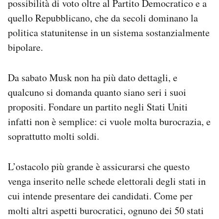
possibilità di voto oltre al Partito Democratico e a
Notifiche mobile
quello Repubblicano, che da secoli dominano la
Regala il Post
politica statunitense in un sistema sostanzialmente
Hai bisogno di aiuto?
bipolare.
Esci
Da sabato Musk non ha più dato dettagli, e
qualcuno si domanda quanto siano seri i suoi
propositi. Fondare un partito negli Stati Uniti
infatti non è semplice: ci vuole molta burocrazia, e
soprattutto molti soldi.
L’ostacolo più grande è assicurarsi che questo
venga inserito nelle schede elettorali degli stati in
cui intende presentare dei candidati. Come per
molti altri aspetti burocratici, ognuno dei 50 stati