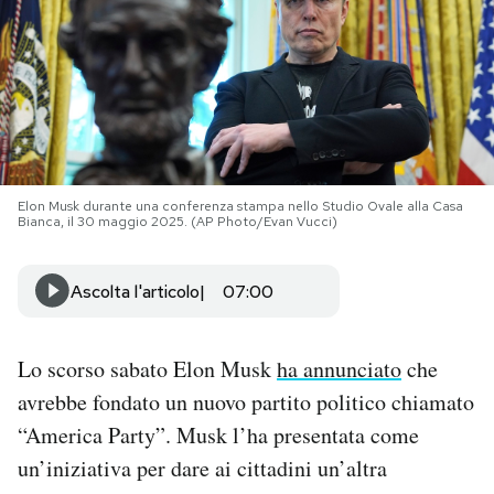
PODCAST
NEWSLETTER
I MIEI PREFERITI
Elon Musk durante una conferenza stampa nello Studio Ovale alla Casa
Bianca, il 30 maggio 2025. (AP Photo/Evan Vucci)
SHOP
Ascolta l'articolo
07:00
CALENDARIO
Lo scorso sabato Elon Musk
ha annunciato
che
avrebbe fondato un nuovo partito politico chiamato
AREA PERSONALE
“America Party”. Musk l’ha presentata come
Area Personale
un’iniziativa per dare ai cittadini un’altra
Newsletter