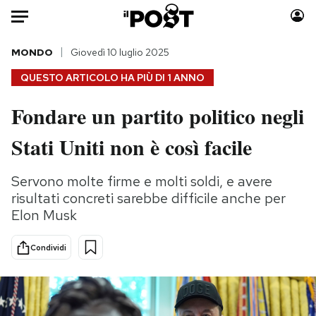
Auto
MONDO
Giovedì 10 luglio 2025
QUESTO ARTICOLO HA PIÙ DI
1 ANNO
HOME
Fondare un partito politico negli
Italia
Moda
Stati Uniti non è così facile
Mondo
Libri
Politica
Consumismi
Servono molte firme e molti soldi, e avere
Tecnologia
Storie/Idee
risultati concreti sarebbe difficile anche per
Internet
Ok Boomer!
Elon Musk
Scienza
Media
Cultura
Europa
Condividi
Economia
Altrecose
Sport
Mondiali calcio 2026