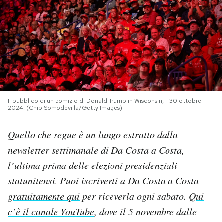
PODCAST
NEWSLETTER
I MIEI PREFERITI
Il pubblico di un comizio di Donald Trump in Wisconsin, il 30 ottobre
2024. (Chip Somodevilla/Getty Images)
SHOP
Quello che segue è un lungo estratto dalla
newsletter settimanale di Da Costa a Costa,
CALENDARIO
l’ultima prima delle elezioni presidenziali
statunitensi. Puoi iscriverti a Da Costa a Costa
AREA PERSONALE
gratuitamente qui
per riceverla ogni sabato.
Qui
Area Personale
c’è il canale YouTube
, dove il 5 novembre dalle
Newsletter