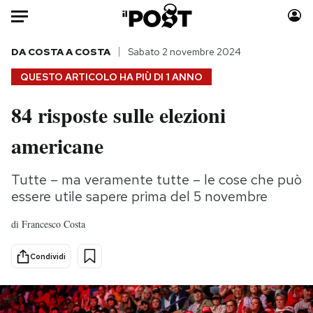
Auto
DA COSTA A COSTA
Sabato 2 novembre 2024
QUESTO ARTICOLO HA PIÙ DI
1 ANNO
HOME
84 risposte sulle elezioni
Italia
Moda
americane
Mondo
Libri
Politica
Consumismi
Tutte – ma veramente tutte – le cose che può
Tecnologia
Storie/Idee
essere utile sapere prima del 5 novembre
Internet
Ok Boomer!
Scienza
Media
di
Francesco Costa
Cultura
Europa
Condividi
Economia
Altrecose
Sport
Mondiali calcio 2026