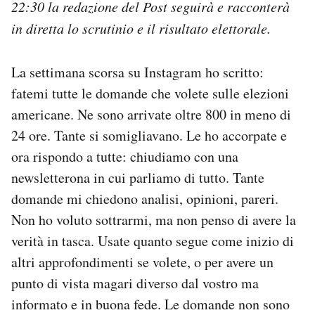
22:30 la redazione del Post seguirà e racconterà
Notifiche mobile
in diretta lo scrutinio e il risultato elettorale.
Regala il Post
Hai bisogno di aiuto?
Esci
La settimana scorsa su Instagram ho scritto:
fatemi tutte le domande che volete sulle elezioni
americane. Ne sono arrivate oltre 800 in meno di
24 ore. Tante si somigliavano. Le ho accorpate e
ora rispondo a tutte: chiudiamo con una
newsletterona in cui parliamo di tutto. Tante
domande mi chiedono analisi, opinioni, pareri.
Non ho voluto sottrarmi, ma non penso di avere la
verità in tasca. Usate quanto segue come inizio di
altri approfondimenti se volete, o per avere un
punto di vista magari diverso dal vostro ma
informato e in buona fede. Le domande non sono