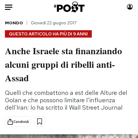
Auto
MONDO
Giovedì 22 giugno 2017
QUESTO ARTICOLO HA PIÙ DI
9 ANNI
HOME
Anche Israele sta finanziando
Italia
Moda
alcuni gruppi di ribelli anti-
Mondo
Libri
Politica
Consumismi
Assad
Tecnologia
Storie/Idee
Internet
Ok Boomer!
Quelli che combattono a est delle Alture del
Scienza
Media
Golan e che possono limitare l'influenza
Cultura
Europa
dell'Iran: lo ha scritto il Wall Street Journal
Economia
Altrecose
Condividi
Sport
Mondiali calcio 2026