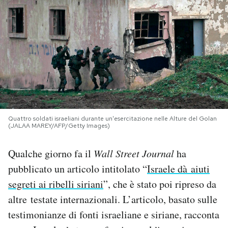
PODCAST
NEWSLETTER
I MIEI PREFERITI
Quattro soldati israeliani durante un'esercitazione nelle Alture del Golan
SHOP
(JALAA MAREY/AFP/Getty Images)
Qualche giorno fa il
Wall Street Journal
ha
CALENDARIO
pubblicato un articolo intitolato “
Israele dà aiuti
segreti ai ribelli siriani
”, che è stato poi ripreso da
AREA PERSONALE
altre testate internazionali. L’articolo, basato sulle
Area Personale
testimonianze di fonti israeliane e siriane, racconta
Newsletter