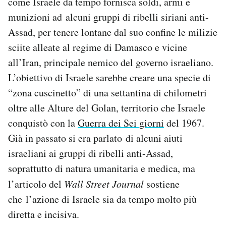
come Israele da tempo fornisca soldi, armi e
Notifiche mobile
munizioni ad alcuni gruppi di ribelli siriani anti-
Regala il Post
Assad, per tenere lontane dal suo confine le milizie
Hai bisogno di aiuto?
sciite alleate al regime di Damasco e vicine
Esci
all’Iran, principale nemico del governo israeliano.
L’obiettivo di Israele sarebbe creare una specie di
“zona cuscinetto” di una settantina di chilometri
oltre alle Alture del Golan, territorio che Israele
conquistò con la
Guerra dei Sei giorni
del 1967.
Già in passato si era parlato di alcuni aiuti
israeliani ai gruppi di ribelli anti-Assad,
soprattutto di natura umanitaria e medica, ma
l’articolo del
Wall Street Journal
sostiene
che l’azione di Israele sia da tempo molto più
diretta e incisiva.