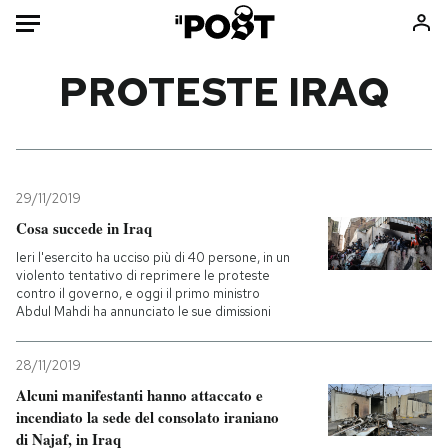
Auto
PROTESTE IRAQ
HOME
Italia
Moda
Mondo
Libri
29/11/2019
Politica
Consumismi
Cosa succede in Iraq
Tecnologia
Storie/Idee
Ieri l'esercito ha ucciso più di 40 persone, in un
violento tentativo di reprimere le proteste
Internet
Ok Boomer!
contro il governo, e oggi il primo ministro
Scienza
Media
Abdul Mahdi ha annunciato le sue dimissioni
Cultura
Europa
28/11/2019
Economia
Altrecose
Alcuni manifestanti hanno attaccato e
Sport
Mondiali calcio 2026
incendiato la sede del consolato iraniano
di Najaf, in Iraq