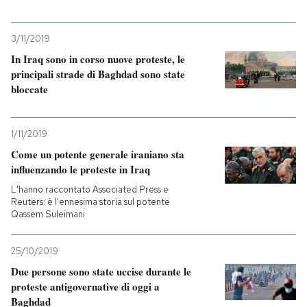
PODCAST
3/11/2019
In Iraq sono in corso nuove proteste, le
principali strade di Baghdad sono state
NEWSLETTER
bloccate
I MIEI PREFERITI
1/11/2019
Come un potente generale iraniano sta
SHOP
influenzando le proteste in Iraq
L'hanno raccontato Associated Press e
Reuters: è l'ennesima storia sul potente
CALENDARIO
Qassem Suleimani
25/10/2019
AREA PERSONALE
Due persone sono state uccise durante le
Entra
proteste antigovernative di oggi a
Baghdad