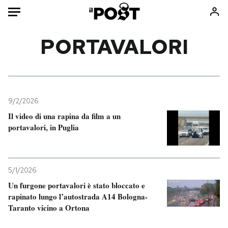
Auto
PORTAVALORI
HOME
Italia
Moda
Mondo
Libri
9/2/2026
Politica
Consumismi
Il video di una rapina da film a un
portavalori, in Puglia
Tecnologia
Storie/Idee
Internet
Ok Boomer!
Scienza
Media
5/1/2026
Cultura
Europa
Un furgone portavalori è stato bloccato e
Economia
Altrecose
rapinato lungo l’autostrada A14 Bologna-
Sport
Mondiali calcio 2026
Taranto vicino a Ortona