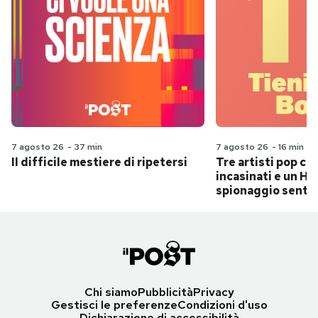
7 agosto 26
-
37 min
7 agosto 26
-
16 min
Il difficile mestiere di ripetersi
Tre artisti pop ch
incasinati e un Hit
spionaggio senti
Chi siamo
Pubblicità
Privacy
Gestisci le preferenze
Condizioni d'uso
Dichiarazione di accessibilità