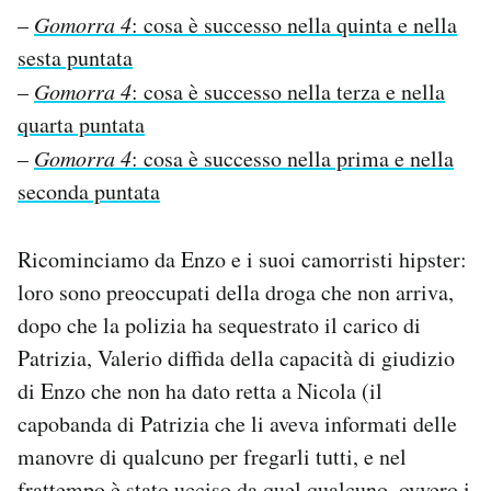
Notifiche mobile
–
Gomorra 4
: cosa è successo nella quinta e nella
Regala il Post
sesta puntata
Hai bisogno di aiuto?
–
Gomorra 4
: cosa è successo nella terza e nella
Esci
quarta puntata
–
Gomorra 4
: cosa è successo nella prima e nella
seconda puntata
Ricominciamo da Enzo e i suoi camorristi hipster:
loro sono preoccupati della droga che non arriva,
dopo che la polizia ha sequestrato il carico di
Patrizia, Valerio diffida della capacità di giudizio
di Enzo che non ha dato retta a Nicola (il
capobanda di Patrizia che li aveva informati delle
manovre di qualcuno per fregarli tutti, e nel
frattempo è stato ucciso da quel qualcuno, ovvero i