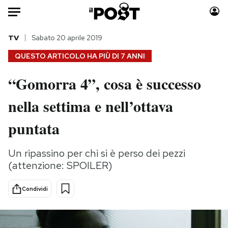
Auto
TV
Sabato 20 aprile 2019
QUESTO ARTICOLO HA PIÙ DI
7 ANNI
HOME
“Gomorra 4”, cosa è successo
Italia
Moda
nella settima e nell’ottava
Mondo
Libri
Politica
Consumismi
puntata
Tecnologia
Storie/Idee
Internet
Ok Boomer!
Un ripassino per chi si è perso dei pezzi
Scienza
Media
(attenzione: SPOILER)
Cultura
Europa
Economia
Altrecose
Condividi
Sport
Mondiali calcio 2026