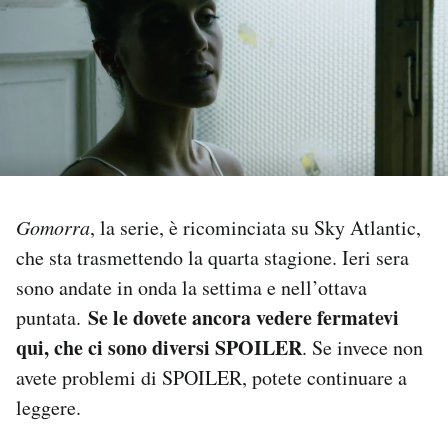
PODCAST
NEWSLETTER
I MIEI PREFERITI
Gomorra
, la serie, è ricominciata su Sky Atlantic,
SHOP
che sta trasmettendo la quarta stagione. Ieri sera
sono andate in onda la settima e nell’ottava
CALENDARIO
Se le dovete ancora vedere fermatevi
puntata.
qui, che ci sono diversi SPOILER
. Se invece non
AREA PERSONALE
avete problemi di SPOILER, potete continuare a
leggere.
Area Personale
Newsletter