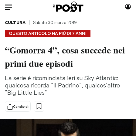
Auto
CULTURA
Sabato 30 marzo 2019
QUESTO ARTICOLO HA PIÙ DI
7 ANNI
HOME
“Gomorra 4”, cosa succede nei
Italia
Moda
primi due episodi
Mondo
Libri
Politica
Consumismi
La serie è ricominciata ieri su Sky Atlantic:
Tecnologia
Storie/Idee
qualcosa ricorda "Il Padrino", qualcos'altro
Internet
Ok Boomer!
"Big Little Lies"
Scienza
Media
Cultura
Europa
Condividi
Economia
Altrecose
Sport
Mondiali calcio 2026