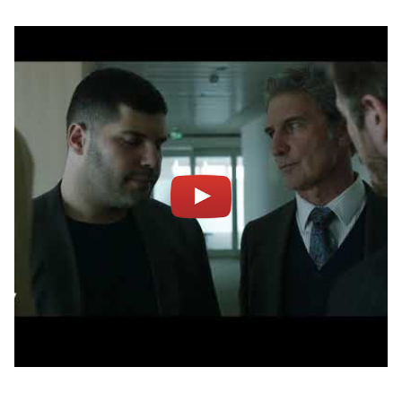
Notifiche mobile
Regala il Post
Hai bisogno di aiuto?
Esci