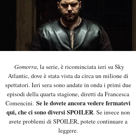
PODCAST
NEWSLETTER
I MIEI PREFERITI
Gomorra
, la serie, è ricominciata ieri su Sky
SHOP
Atlantic, dove è stata vista da circa un milione di
spettatori. Ieri sera sono andate in onda i primi due
CALENDARIO
episodi della quarta stagione, diretti da Francesca
Se le dovete ancora vedere fermatevi
Comencini.
qui, che ci sono diversi SPOILER
. Se invece non
AREA PERSONALE
avete problemi di SPOILER, potete continuare a
Area Personale
leggere.
Newsletter