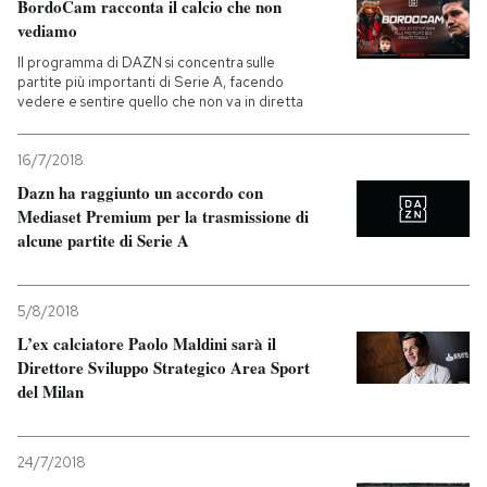
BordoCam racconta il calcio che non
vediamo
PODCAST
Il programma di DAZN si concentra sulle
partite più importanti di Serie A, facendo
vedere e sentire quello che non va in diretta
NEWSLETTER
16/7/2018
I MIEI PREFERITI
Dazn ha raggiunto un accordo con
Mediaset Premium per la trasmissione di
alcune partite di Serie A
SHOP
5/8/2018
CALENDARIO
L’ex calciatore Paolo Maldini sarà il
Direttore Sviluppo Strategico Area Sport
del Milan
AREA PERSONALE
Entra
24/7/2018