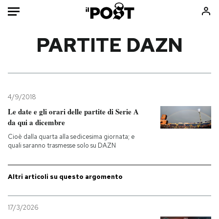
Auto
PARTITE DAZN
HOME
Italia
Moda
Mondo
Libri
4/9/2018
Politica
Consumismi
Le date e gli orari delle partite di Serie A
da qui a dicembre
Tecnologia
Storie/Idee
Cioè dalla quarta alla sedicesima giornata; e
Internet
Ok Boomer!
quali saranno trasmesse solo su DAZN
Scienza
Media
Cultura
Europa
Altri articoli su questo argomento
Economia
Altrecose
Sport
Mondiali calcio 2026
17/3/2026