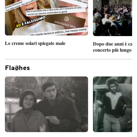
Le creme solari spiegate male
Dopo due anni è camb
concerto più lungo d
Fla
hes