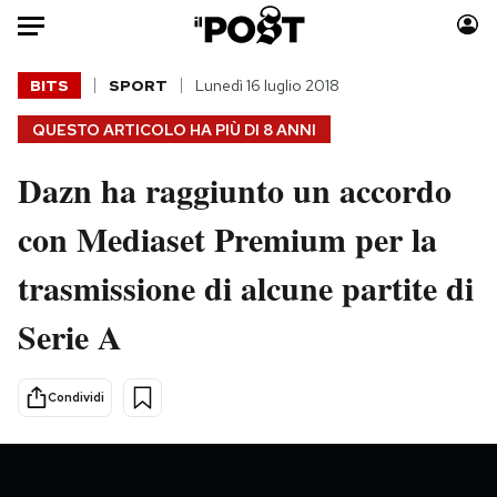
Auto
BITS
SPORT
Lunedì 16 luglio 2018
QUESTO ARTICOLO HA PIÙ DI
8 ANNI
HOME
Dazn ha raggiunto un accordo
Italia
Moda
Mondo
Libri
con Mediaset Premium per la
Politica
Consumismi
trasmissione di alcune partite di
Tecnologia
Storie/Idee
Internet
Ok Boomer!
Serie A
Scienza
Media
Cultura
Europa
Condividi
Economia
Altrecose
Sport
Mondiali calcio 2026