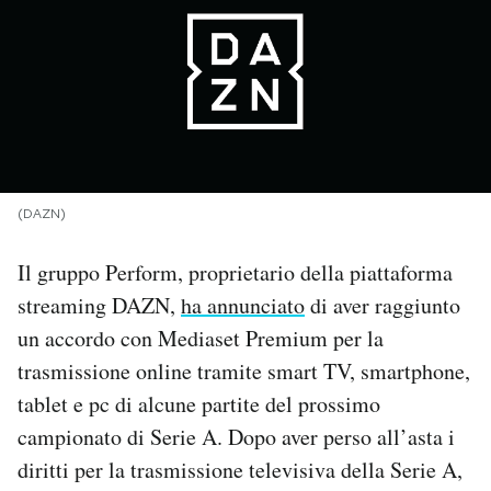
PODCAST
NEWSLETTER
I MIEI PREFERITI
(DAZN)
SHOP
Il gruppo Perform, proprietario della piattaforma
streaming DAZN,
ha annunciato
di aver raggiunto
CALENDARIO
un accordo con Mediaset Premium per la
trasmissione online tramite smart TV, smartphone,
tablet e pc di alcune partite del prossimo
AREA PERSONALE
campionato di Serie A. Dopo aver perso all’asta i
Area Personale
diritti per la trasmissione televisiva della Serie A,
Newsletter