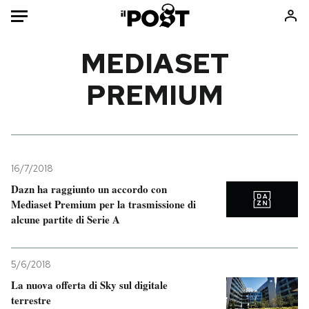
Auto
MEDIASET
PREMIUM
HOME
Italia
Moda
Mondo
Libri
Politica
Consumismi
16/7/2018
Tecnologia
Storie/Idee
Dazn ha raggiunto un accordo con
Internet
Ok Boomer!
Mediaset Premium per la trasmissione di
Scienza
Media
alcune partite di Serie A
Cultura
Europa
Economia
Altrecose
5/6/2018
Sport
Mondiali calcio 2026
La nuova offerta di Sky sul digitale
terrestre