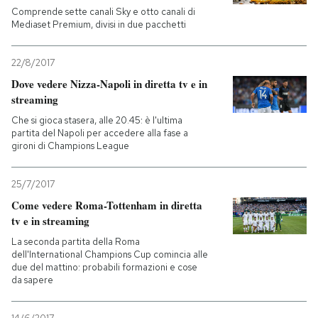
Comprende sette canali Sky e otto canali di
Mediaset Premium, divisi in due pacchetti
PODCAST
22/8/2017
NEWSLETTER
Dove vedere Nizza-Napoli in diretta tv e in
streaming
Che si gioca stasera, alle 20.45: è l'ultima
I MIEI PREFERITI
partita del Napoli per accedere alla fase a
gironi di Champions League
SHOP
25/7/2017
Come vedere Roma-Tottenham in diretta
CALENDARIO
tv e in streaming
La seconda partita della Roma
dell'International Champions Cup comincia alle
AREA PERSONALE
due del mattino: probabili formazioni e cose
da sapere
Entra