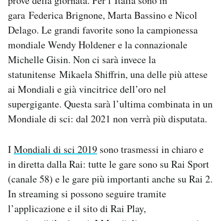
prove della giornata. Per l’Italia sono in
Notifiche mobile
gara Federica Brignone, Marta Bassino e Nicol
Regala il Post
Delago. Le grandi favorite sono la campionessa
Hai bisogno di aiuto?
mondiale Wendy Holdener e la connazionale
Esci
Michelle Gisin. Non ci sarà invece la
statunitense Mikaela Shiffrin, una delle più attese
ai Mondiali e già vincitrice dell’oro nel
supergigante. Questa sarà l’ultima combinata in un
Mondiale di sci: dal 2021 non verrà più disputata.
I
Mondiali di sci 2019
sono trasmessi in chiaro e
in diretta dalla Rai: tutte le gare sono su Rai Sport
(canale 58) e le gare più importanti anche su Rai 2.
In streaming si possono seguire tramite
l’applicazione e il sito di Rai Play,