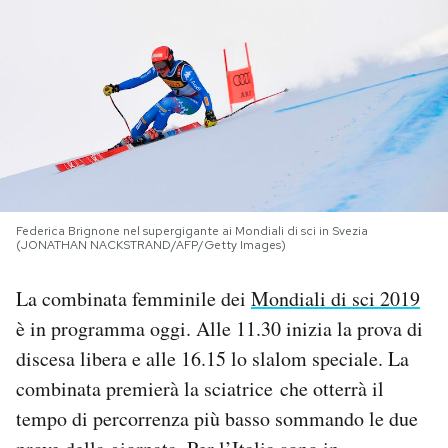
PODCAST
NEWSLETTER
I MIEI PREFERITI
Federica Brignone nel supergigante ai Mondiali di sci in Svezia
SHOP
(JONATHAN NACKSTRAND/AFP/Getty Images)
La combinata femminile dei
Mondiali di sci 2019
CALENDARIO
è in programma oggi. Alle 11.30 inizia la prova di
discesa libera e alle 16.15 lo slalom speciale. La
AREA PERSONALE
combinata premierà la sciatrice che otterrà il
Area Personale
tempo di percorrenza più basso sommando le due
Newsletter