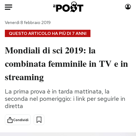
Auto
Venerdì 8 febbraio 2019
QUESTO ARTICOLO HA PIÙ DI
7 ANNI
HOME
Mondiali di sci 2019: la
Italia
Moda
combinata femminile in TV e in
Mondo
Libri
Politica
Consumismi
streaming
Tecnologia
Storie/Idee
Internet
Ok Boomer!
La prima prova è in tarda mattinata, la
Scienza
Media
seconda nel pomeriggio: i link per seguirle in
Cultura
Europa
diretta
Economia
Altrecose
Condividi
Sport
Mondiali calcio 2026