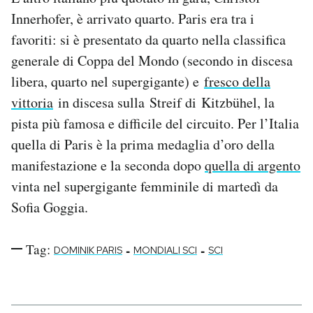
Notifiche mobile
Innerhofer, è arrivato quarto. Paris era tra i
Regala il Post
favoriti: si è presentato da quarto nella classifica
Hai bisogno di aiuto?
generale di Coppa del Mondo (secondo in discesa
Esci
libera, quarto nel supergigante) e
fresco della
vittoria
in discesa sulla Streif di Kitzbühel, la
pista più famosa e difficile del circuito. Per l’Italia
quella di Paris è la prima medaglia d’oro della
manifestazione e la seconda dopo
quella di argento
vinta nel supergigante femminile di martedì da
Sofia Goggia.
Tag:
-
-
DOMINIK PARIS
MONDIALI SCI
SCI