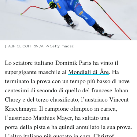
PODCAST
NEWSLETTER
(FABRICE COFFRINI/AFP/Getty Images)
I MIEI PREFERITI
Lo sciatore italiano Dominik Paris ha vinto il
supergigante maschile ai
Mondiali di Åre
. Ha
SHOP
terminato la prova con un tempo più basso di nove
centesimi di secondo di quello del francese Johan
CALENDARIO
Clarey e del terzo classificato, l’austriaco Vincent
Kriechmayrr. Il campione olimpico in carica,
AREA PERSONALE
l’austriaco Matthias Mayer, ha saltato una
porta della pista e ha quindi annullato la sua prova.
Area Personale
Newsletter
L’altro italiano più quotato in gara, Christof