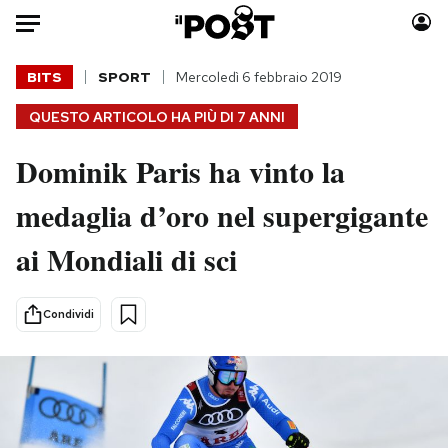
Auto
BITS
SPORT
Mercoledì 6 febbraio 2019
QUESTO ARTICOLO HA PIÙ DI
7 ANNI
HOME
Dominik Paris ha vinto la
Italia
Moda
Mondo
Libri
medaglia d’oro nel supergigante
Politica
Consumismi
ai Mondiali di sci
Tecnologia
Storie/Idee
Internet
Ok Boomer!
Scienza
Media
Condividi
Cultura
Europa
Economia
Altrecose
Sport
Mondiali calcio 2026