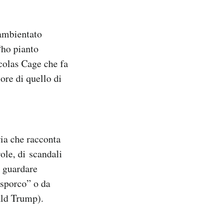
ambientato
 “ho pianto
colas Cage che fa
ore di quello di
ria che racconta
role, di scandali
o guardare
 sporco” o da
ald Trump).