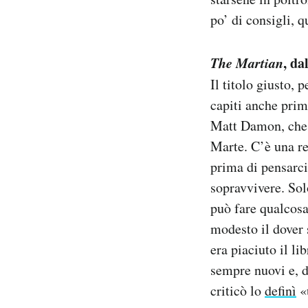
Notifiche mobile
po’ di consigli, q
Regala il Post
Hai bisogno di aiuto?
The Martian
, da
Esci
Il titolo giusto, p
capiti anche prim
Matt Damon, che d
Marte. C’è una re
prima di pensarci
sopravvivere. Sol
può fare qualcosa
modesto il dover 
era piaciuto il l
sempre nuovi e, d
criticò lo
definì
«u