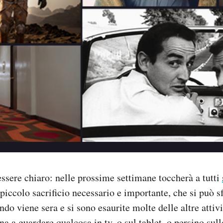
sere chiaro: nelle prossime settimane toccherà a tutti
 piccolo sacrificio necessario e importante, che si può sf
o viene sera e si sono esaurite molte delle altre attivi
ona a guardare qualcosa in tv, o sul tablet, o persino su