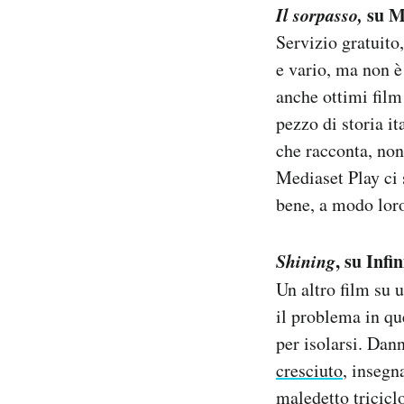
Il sorpasso,
su M
Servizio gratuito
e vario, ma non è
anche ottimi film
pezzo di storia it
che racconta, non
Mediaset Play ci 
bene, a modo loro
Shining
, su Infin
Un altro film su 
il problema in que
per isolarsi. Dan
cresciuto
, insegn
maledetto triciclo