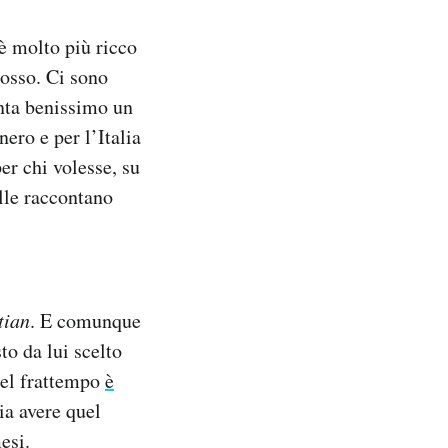
è molto più ricco
rosso. Ci sono
onta benissimo un
nero e per l’Italia
er chi volesse, su
lle raccontano
tian
. E comunque
to da lui scelto
nel frattempo
è
ia avere quel
mesi
.