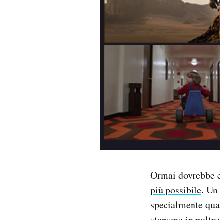
PODCAST
NEWSLETTER
I MIEI PREFERITI
SHOP
CALENDARIO
Ormai dovrebbe es
AREA PERSONALE
più possibile
. Un
Area Personale
specialmente quand
Newsletter
starsene in poltr