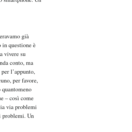
 eravamo già
o in questione è
a vivere su
enda conto, ma
 per l’appunto,
uno, per favore,
cio quantomeno
que – così come
via via problemi
ei problemi. Un