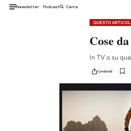
Newsletter
Podcast
Auto
QUESTO ARTICOLO
Cose da
HOME
Italia
Moda
In TV o su qua
Mondo
Libri
Politica
Consumismi
Condividi
Tecnologia
Storie/Idee
Internet
Ok Boomer!
Scienza
Media
Cultura
Europa
Economia
Altrecose
Sport
Mondiali calcio 2026