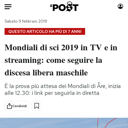
Auto
Sabato 9 febbraio 2019
QUESTO ARTICOLO HA PIÙ DI
7 ANNI
HOME
Mondiali di sci 2019 in TV e in
Italia
Moda
streaming: come seguire la
Mondo
Libri
Politica
Consumismi
discesa libera maschile
Tecnologia
Storie/Idee
Internet
Ok Boomer!
È la prova più attesa dei Mondiali di Åre, inizia
Scienza
Media
alle 12.30: i link per seguirla in diretta
Cultura
Europa
Economia
Altrecose
Condividi
Sport
Mondiali calcio 2026