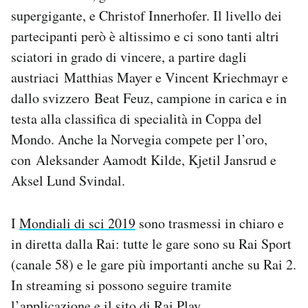
Notifiche mobile
supergigante, e Christof Innerhofer. Il livello dei
Regala il Post
partecipanti però è altissimo e ci sono tanti altri
Hai bisogno di aiuto?
sciatori in grado di vincere, a partire dagli
Esci
austriaci Matthias Mayer e Vincent Kriechmayr e
dallo svizzero Beat Feuz, campione in carica e in
testa alla classifica di specialità in Coppa del
Mondo. Anche la Norvegia compete per l’oro,
con Aleksander Aamodt Kilde, Kjetil Jansrud e
Aksel Lund Svindal.
I
Mondiali di sci 2019
sono trasmessi in chiaro e
in diretta dalla Rai: tutte le gare sono su Rai Sport
(canale 58) e le gare più importanti anche su Rai 2.
In streaming si possono seguire tramite
l’applicazione e il sito di Rai Play,