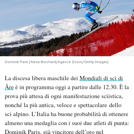
PODCAST
NEWSLETTER
I MIEI PREFERITI
Dominik Paris (Alexis Boichard/Agence Zoom/Getty Images)
SHOP
La discesa libera maschile dei
Mondiali di sci di
Åre
è in programma oggi a partire dalle 12.30. È la
CALENDARIO
prova più attesa di ogni manifestazione sciistica,
nonché la più antica, veloce e spettacolare dello
AREA PERSONALE
sci alpino. L’Italia ha buone probabilità di ottenere
almeno una medaglia con i suoi due atleti di punta:
Area Personale
Dominik Paris, già vincitore dell’oro nel
Newsletter