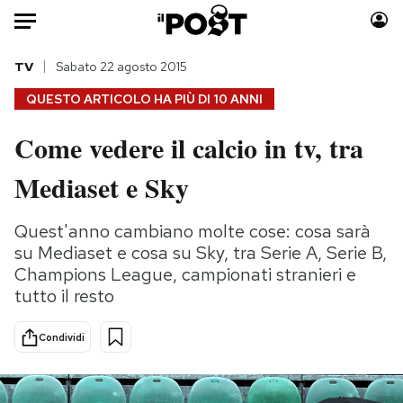
Auto
TV
Sabato 22 agosto 2015
QUESTO ARTICOLO HA PIÙ DI
10 ANNI
HOME
Come vedere il calcio in tv, tra
Italia
Moda
Mediaset e Sky
Mondo
Libri
Politica
Consumismi
Quest'anno cambiano molte cose: cosa sarà
Tecnologia
Storie/Idee
su Mediaset e cosa su Sky, tra Serie A, Serie B,
Internet
Ok Boomer!
Champions League, campionati stranieri e
Scienza
Media
tutto il resto
Cultura
Europa
Economia
Altrecose
Condividi
Sport
Mondiali calcio 2026