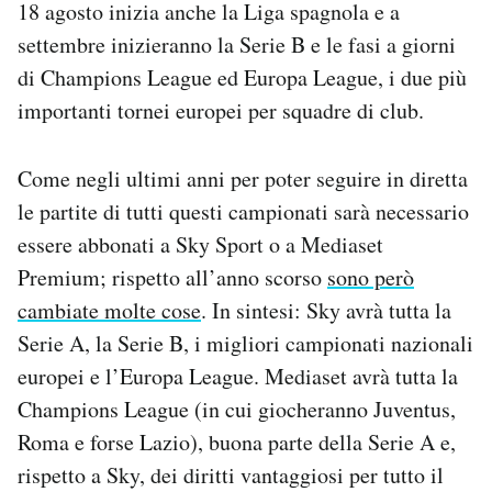
18 agosto inizia anche la Liga spagnola e a
Notifiche mobile
settembre inizieranno la Serie B e le fasi a giorni
Regala il Post
di Champions League ed Europa League, i due più
Hai bisogno di aiuto?
Esci
importanti tornei europei per squadre di club.
Come negli ultimi anni per poter seguire in diretta
le partite di tutti questi campionati sarà necessario
essere abbonati a Sky Sport o a Mediaset
Premium; rispetto all’anno scorso
sono però
cambiate molte cose
. In sintesi: Sky avrà tutta la
Serie A, la Serie B, i migliori campionati nazionali
europei e l’Europa League. Mediaset avrà tutta la
Champions League (in cui giocheranno Juventus,
Roma e forse Lazio), buona parte della Serie A e,
rispetto a Sky, dei diritti vantaggiosi per tutto il