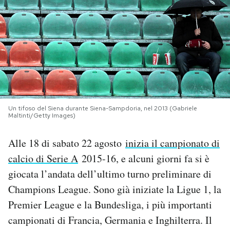
PODCAST
NEWSLETTER
I MIEI PREFERITI
Un tifoso del Siena durante Siena-Sampdoria, nel 2013 (Gabriele
Maltinti/Getty Images)
SHOP
Alle 18 di sabato 22 agosto
inizia il campionato di
CALENDARIO
calcio di Serie A
2015-16, e alcuni giorni fa si è
giocata l’andata dell’ultimo turno preliminare di
Champions League. Sono già iniziate la Ligue 1, la
AREA PERSONALE
Premier League e la Bundesliga, i più importanti
Area Personale
campionati di Francia, Germania e Inghilterra. Il
Newsletter