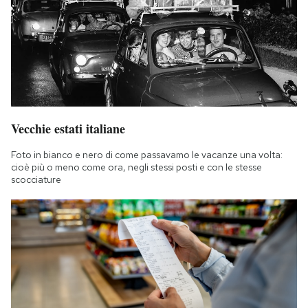
Vecchie estati italiane
Foto in bianco e nero di come passavamo le vacanze una volta:
cioè più o meno come ora, negli stessi posti e con le stesse
scocciature