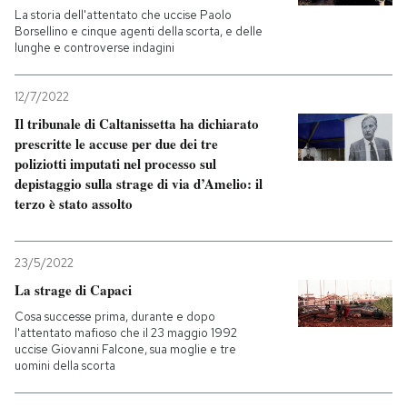
La storia dell'attentato che uccise Paolo
Borsellino e cinque agenti della scorta, e delle
PODCAST
lunghe e controverse indagini
NEWSLETTER
12/7/2022
Il tribunale di Caltanissetta ha dichiarato
prescritte le accuse per due dei tre
I MIEI PREFERITI
poliziotti imputati nel processo sul
depistaggio sulla strage di via d’Amelio: il
terzo è stato assolto
SHOP
23/5/2022
CALENDARIO
La strage di Capaci
Cosa successe prima, durante e dopo
l'attentato mafioso che il 23 maggio 1992
AREA PERSONALE
uccise Giovanni Falcone, sua moglie e tre
uomini della scorta
Entra