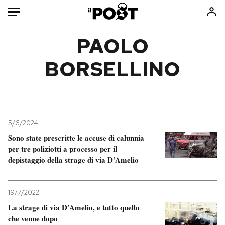
Auto
PAOLO
BORSELLINO
HOME
Italia
Moda
Mondo
Libri
Politica
Consumismi
5/6/2024
Tecnologia
Storie/Idee
Sono state prescritte le accuse di calunnia
Internet
Ok Boomer!
per tre poliziotti a processo per il
Scienza
Media
depistaggio della strage di via D’Amelio
Cultura
Europa
Economia
Altrecose
19/7/2022
Sport
Mondiali calcio 2026
La strage di via D’Amelio, e tutto quello
che venne dopo