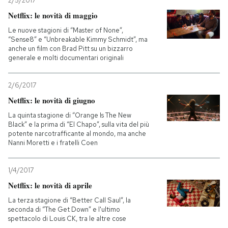
2/5/2017
Netflix: le novità di maggio
PODCAST
Le nuove stagioni di “Master of None”,
“Sense8” e “Unbreakable Kimmy Schmidt”, ma
anche un film con Brad Pitt su un bizzarro
NEWSLETTER
generale e molti documentari originali
2/6/2017
I MIEI PREFERITI
Netflix: le novità di giugno
La quinta stagione di “Orange Is The New
SHOP
Black” e la prima di “El Chapo”, sulla vita del più
potente narcotrafficante al mondo, ma anche
Nanni Moretti e i fratelli Coen
CALENDARIO
1/4/2017
Netflix: le novità di aprile
AREA PERSONALE
La terza stagione di “Better Call Saul”, la
Entra
seconda di “The Get Down” e l'ultimo
spettacolo di Louis CK, tra le altre cose