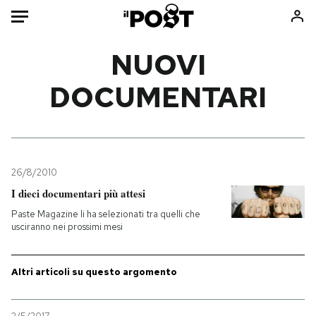
Auto
NUOVI
DOCUMENTARI
HOME
Italia
Moda
Mondo
Libri
Politica
Consumismi
26/8/2010
Tecnologia
Storie/Idee
I dieci documentari più attesi
Internet
Ok Boomer!
Paste Magazine li ha selezionati tra quelli che
Scienza
Media
usciranno nei prossimi mesi
Cultura
Europa
Economia
Altrecose
Altri articoli su questo argomento
Sport
Mondiali calcio 2026