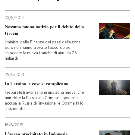
PODCAST
23/5/2017
Nessuna buona notizia per il debito della
NEWSLETTER
Grecia
I ministri delle Finanze dei paesi della zona
euro non hanno trovato l'accordo per
I MIEI PREFERITI
sbloccare la nuova tranche di aiuti da 7,5
miliardi
SHOP
29/8/2014
In Ucraina le cose si complicano
CALENDARIO
I separatisti avanzano in una zona nuova, che
unirebbe la Russia alla Crimea: il governo
accusa la Russia di "invasione" e Obama fa lo
spazientito
AREA PERSONALE
Entra
16/8/2015
L’aereo precipitato in Indonesia