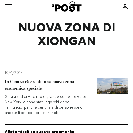
Auto
NUOVA ZONA DI
XIONGAN
HOME
Italia
Moda
Mondo
Libri
Politica
Consumismi
10/4/2017
Tecnologia
Storie/Idee
In Cina sarà creata una nuova zona
Internet
Ok Boomer!
economica speciale
Scienza
Media
Sarà a sud di Pechino e grande come tre volte
Cultura
Europa
New York: ci sono stati ingorghi dopo
l'annuncio, perché centinaia di persone sono
Economia
Altrecose
andate lì per comprare immobili
Sport
Mondiali calcio 2026
Altri articoli su questo argomento