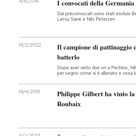
4/6/2018
I convocati della Germania
PODCAST
Dai preconvocati sono stati esclusi 
Leroy Sanè e Nils Petersen
NEWSLETTER
14/2/2022
Il campione di pattinaggio c
I MIEI PREFERITI
batterlo
Dopo aver vinto due ori a Pechino, Nil
SHOP
per segno come si è allenato e cosa l
14/4/2019
Philippe Gilbert ha vinto la
CALENDARIO
Roubaix
AREA PERSONALE
Entra
4/2/2024