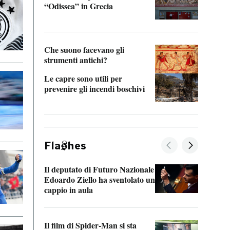
“Odissea” in Grecia
vedi 
Che suono facevano gli
strumenti antichi?
Le capre sono utili per
prevenire gli incendi boschivi
Fla
hes
Il deputato di Futuro Nazionale
La pl
Edoardo Ziello ha sventolato un
da P
cappio in aula
La de
Il film di Spider-Man si sta