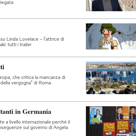
riegata
 su Linda Lovelace – l'attrice di
 tutti i trailer
ti
ropa, che critica la mancanza di
o della vergogna" di Roma
rtanti in Germania
e a livello internazionale perché il
onseguenze sul governo di Angela