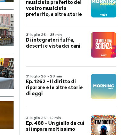
musicista preferito del
vostro musicista
preferito, e altre storie
31 luglio 26
-
35 min
Di integratori fuffa,
deserti e vista dei cani
31 luglio 26
-
28 min
Ep. 1262 – Il diritto di
riparare e le altre storie
di oggi
31 luglio 26
-
12 min
Ep. 488 – Un giallo da cui
si impara moltissimo