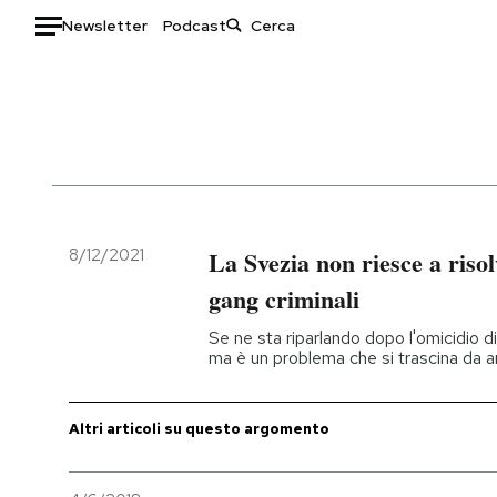
Newsletter
Podcast
Auto
HOME
Italia
Moda
Mondo
Libri
Politica
Consumismi
8/12/2021
La Svezia non riesce a riso
Tecnologia
Storie/Idee
gang criminali
Internet
Ok Boomer!
Se ne sta riparlando dopo l'omicidio di 
Scienza
Media
ma è un problema che si trascina da a
Cultura
Europa
Economia
Altrecose
Altri articoli su questo argomento
Sport
Mondiali calcio 2026