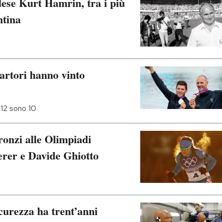
dese Kurt Hamrin, tra i più
ntina
artori hanno vinto
012 sono 10
bronzi alle Olimpiadi
erer e Davide Ghiotto
icurezza ha trent’anni