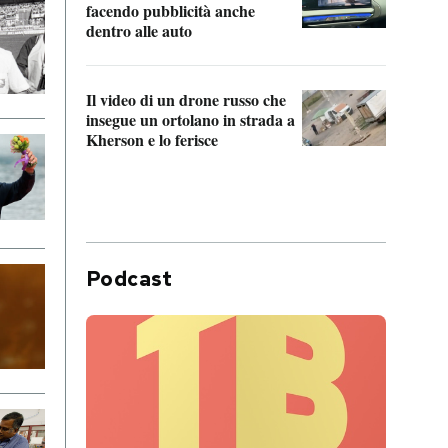
Franc
facendo pubblicità anche
dello
dentro alle auto
Una 
Il video di un drone russo che
statun
insegue un ortolano in strada a
afric
Kherson e lo ferisce
Podcast