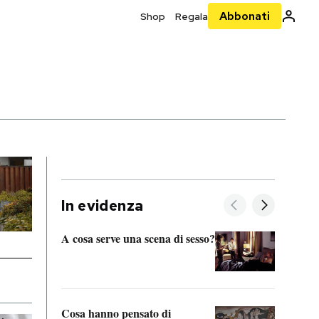
Abbonati
Shop
Regala
In evidenza
A cosa serve una scena di sesso?
La “I
bolog
Cosa hanno pensato di
Se sa